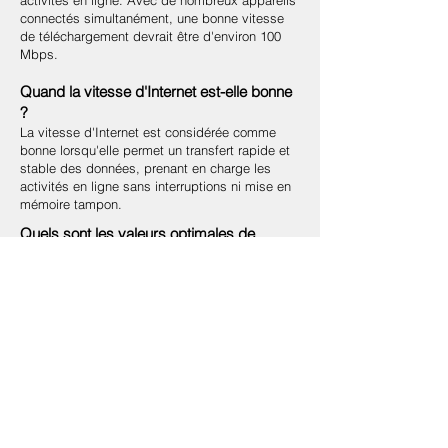
activités en ligne. Avec de nombreux appareils
connectés simultanément, une bonne vitesse
de téléchargement devrait être d'environ 100
Mbps.
Quand la vitesse d'Internet est-elle bonne
?
La vitesse d'Internet est considérée comme
bonne lorsqu'elle permet un transfert rapide et
stable des données, prenant en charge les
activités en ligne sans interruptions ni mise en
mémoire tampon.
Quels sont les valeurs optimales de
téléchargement et de téléversement ?
Les valeurs optimales de vitesse de
téléchargement dépendent de l'utilisation
prévue de la connexion Internet, mais
généralement des vitesses de téléchargement
d'au moins 25 Mbps sont considérées comme
bonnes.
Quelle est la différence entre les octets et
les bits ?
Un octet est composé de 8 bits. Les octets