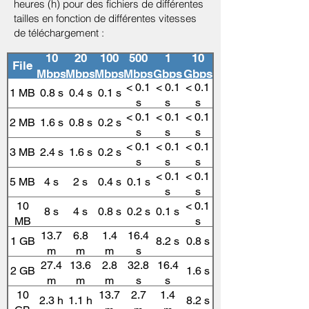
heures (h) pour des fichiers de différentes
tailles en fonction de différentes vitesses
de téléchargement :
10
20
100
500
1
10
File
Mbps
Mbps
Mbps
Mbps
Gbps
Gbps
< 0.1
< 0.1
< 0.1
1 MB
0.8 s
0.4 s
0.1 s
s
s
s
< 0.1
< 0.1
< 0.1
2 MB
1.6 s
0.8 s
0.2 s
s
s
s
< 0.1
< 0.1
< 0.1
3 MB
2.4 s
1.6 s
0.2 s
s
s
s
< 0.1
< 0.1
5 MB
4 s
2 s
0.4 s
0.1 s
s
s
10
< 0.1
8 s
4 s
0.8 s
0.2 s
0.1 s
MB
s
13.7
6.8
1.4
16.4
1 GB
8.2 s
0.8 s
m
m
m
s
27.4
13.6
2.8
32.8
16.4
2 GB
1.6 s
m
m
m
s
s
10
13.7
2.7
1.4
2.3 h
1.1 h
8.2 s