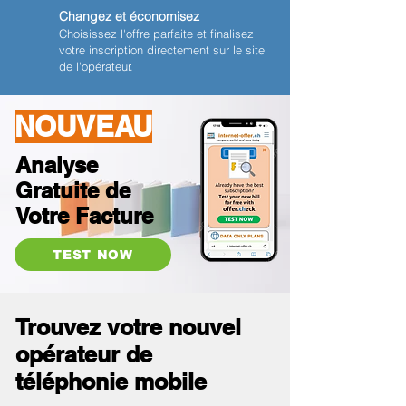
Changez et économisez
Choisissez l'offre parfaite et finalisez
votre inscription directement sur le site
de l'opérateur.
NOUVEAU
Analyse
Gratuite de
Votre Facture
TEST NOW
Trouvez votre nouvel
opérateur de
téléphonie mobile