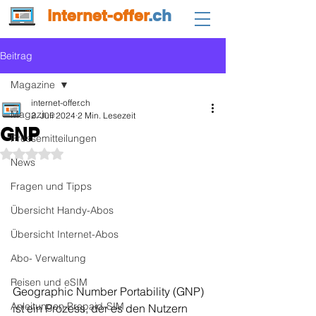
internet-offer
.ch
Beitrag
Magazine
internet-offer.ch
Magazine
2. Juli 2024
2 Min. Lesezeit
GNP
Pressemitteilungen
Mit NaN von 5 Sternen bewertet.
News
Fragen und Tipps
Übersicht Handy-Abos
Übersicht Internet-Abos
Abo- Verwaltung
Reisen und eSIM
Geographic Number Portability (GNP) 
Anleitungen Prepaid-SIM
ist ein Prozess, der es den Nutzern 