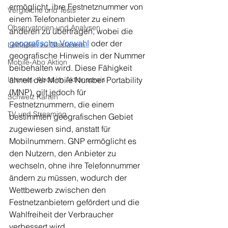
ermöglicht, ihre Festnetznummer von 
Vergleiche und Tests
einem Telefonanbieter zu einem 
Observatorien und Analysen
anderen zu übertragen, wobei die 
geografische Vorwahl
 oder der 
Leitfaden zu Glasfasern
geografische Hinweis in der Nummer 
Mobile-Abo Aktion
beibehalten wird. Diese Fähigkeit 
ähnelt der Mobile Number Portability 
Internet- Abos im Aktionspreis
(MNP), gilt jedoch für 
Schweiz Karten
Festnetznummern, die einem 
TV und Streaming
bestimmten geografischen Gebiet 
zugewiesen sind, anstatt für 
Mobilnummern. GNP ermöglicht es 
den Nutzern, den Anbieter zu 
wechseln, ohne ihre Telefonnummer 
ändern zu müssen, wodurch der 
Wettbewerb zwischen den 
Festnetzanbietern gefördert und die 
Wahlfreiheit der Verbraucher 
verbessert wird.