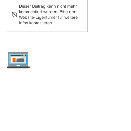
Dieser Beitrag kann nicht mehr
kommentiert werden. Bitte den
Website-Eigentümer für weitere
Infos kontaktieren.
internet-offer.ch
Handy- und Internet-Abos in der Schweiz
vergleichen — unabhängig, wöchentlich
aktualisiert, werbefrei.
Mobile
Handy Abo