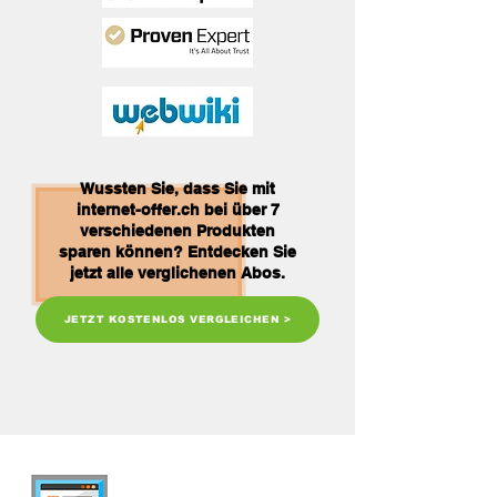
Wussten Sie, dass Sie mit
internet-offer.ch bei über 7
verschiedenen Produkten
sparen können? Entdecken Sie
jetzt alle verglichenen Abos.
JETZT KOSTENLOS VERGLEICHEN >