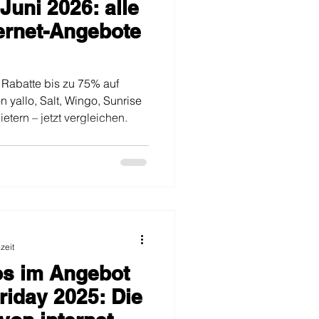
uni 2026: alle
n
TV und Streaming
ernet-Angebote
Rabatte bis zu 75% auf
 yallo, Salt, Wingo, Sunrise
tern – jetzt vergleichen.
zeit
os im Angebot
riday 2025: Die