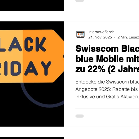
internet-offer.ch
21. Nov. 2025
2 Min. Lesez
Swisscom Blac
blue Mobile mit
zu 22% (2 Jahr
Aktivierung
Entdecke die Swisscom blue
Angebote 2025: Rabatte bis
inklusive und Gratis Aktivier
internationalen Anrufen inklu