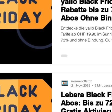
yallo Black Fri
Rabatte bis zu
Abos Ohne Bi
Entdecke die yallo Black Fr
Tarife ab CHF 19.90 im Sunri
73% und ohne Bindung. Gülti
internet-offer.ch
21. Nov. 2025
2 Min. Lesez
Lebara Black F
Abos: Bis zu 7
Gratis Aktivie