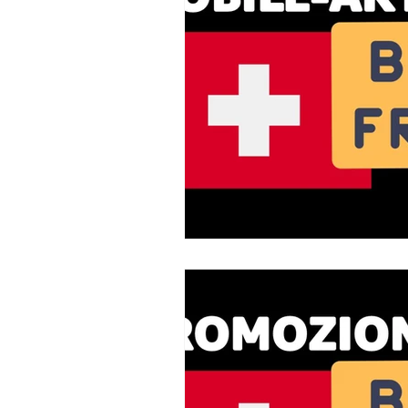
Leitfaden zu Glasfasern
Mobi