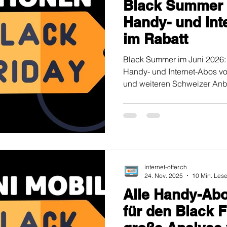
Black Summer J
le-Abo Aktion
Internet- Abos im Aktionspreis
Schweiz Karte
Handy- und Int
im Rabatt
Black Summer im Juni 2026: 
Handy- und Internet-Abos von
und weiteren Schweizer Anbie
internet-offer.ch
24. Nov. 2025
10 Min. Lese
Alle Handy-Ab
für den Black F