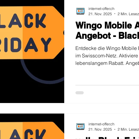
internet-offer.ch
21. Nov. 2025
2 Min. Lesez
Wingo Mobile 
Angebot - Blac
Entdecke die Wingo Mobile 
im Swisscom-Netz. Aktiviere 
lebenslangem Rabatt. Angebo
internet-offer.ch
21. Nov. 2025
2 Min. Lesez