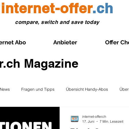
internet-offer
.ch
compare, switch and save today
ernet Abo
Anbieter
Offer Ch
er.ch Magazine
News
Fragen und Tipps
Übersicht Handy-Abos
Über
 eSIM
Anleitungen Prepaid-SIM
Vergleiche und Tests
internet-offer.ch
17. Juni
7 Min. Lesezeit