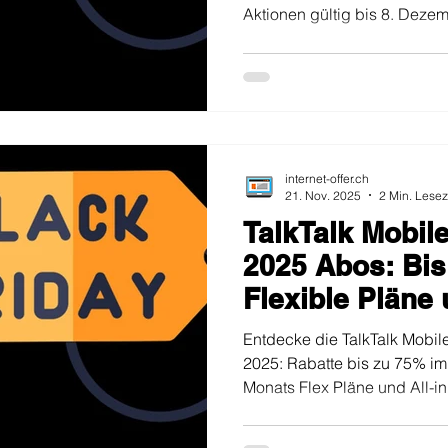
Aktionen gültig bis 8. Dezem
internet-offer.ch
21. Nov. 2025
2 Min. Lesez
TalkTalk Mobil
2025 Abos: Bis
Flexible Pläne
Inklusive
Entdecke die TalkTalk Mobil
2025: Rabatte bis zu 75% im 
Monats Flex Pläne und All-i
Gültig bis 30.11.