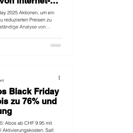
von internet-
day 2025 Aktionen, um ein
u reduzierten Preisen zu
llständige Analyse von
e den günstigsten Anbieter.
eit
os Black Friday
bis zu 76% und
ung
25: Abos ab CHF 9.95 mit
 Aktivierungskosten. Salt