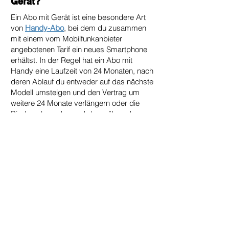
Gerät?
Ein Abo mit Gerät ist eine besondere Art
von
Handy-Abo
, bei dem du zusammen
mit einem vom Mobilfunkanbieter
angebotenen Tarif ein neues Smartphone
erhältst. In der Regel hat ein Abo mit
Handy eine Laufzeit von 24 Monaten, nach
deren Ablauf du entweder auf das nächste
Modell umsteigen und den Vertrag um
weitere 24 Monate verlängern oder die
Bindung beenden und das während
dieser Zeit genutzte Smartphone behalten
kannst.
Ist ein Handy mit Vertrag teurer?
in Handy, das mit einem 24-monatigen
Handyvertrag verbunden ist, ist nicht
teurer als der direkte Kauf desselben
Handy-Modells. Im Gegenteil, du hast in
der Regel die Möglichkeit, dank der
Vereinbarungen, die die Mobilfunkanbieter