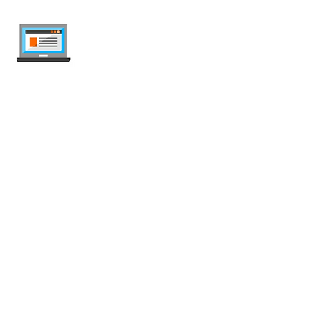
internet-offer.ch
Handy- und Internet-Abos in der Schweiz
vergleichen — unabhängig, wöchentlich
aktualisiert, werbefrei.
Mobile
Handy Abo
Unlimtierte Abo
Prepaid SIM Karte
Datenabo
Roaming Abo