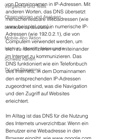
von Domainnamen in IP-Adressen. Mit 
Vergleiche und Tests
anderen Worten, das DNS übersetzt 
Observatorien und Analysen
menschenlesbare Webadressen (wie 
www.beispiel.com
) in numerische IP-
Leitfaden zu Glasfasern
Adressen (wie 192.0.2.1), die von 
Mobile-Abo Aktion
Computern verwendet werden, um 
sich zu identifizieren und miteinander 
Internet- Abos im Aktionspreis
im Internet zu kommunizieren. Das 
Schweiz Karten
DNS funktioniert wie ein Telefonbuch 
TV und Streaming
des Internets, in dem Domainnamen 
den entsprechenden IP-Adressen 
zugeordnet sind, was die Navigation 
und den Zugriff auf Websites 
erleichtert.
Im Alltag ist das DNS für die Nutzung 
des Internets unverzichtbar. Wenn ein 
Benutzer eine Webadresse in den 
Browser eingibt, wie 
www.google.com
, 