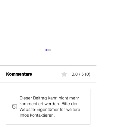
0.0 / 5 (0)
Kommentare
Black Summer Juni
Preiserhöhung 
Dieser Beitrag kann nicht mehr
kommentiert werden. Bitte den
2026: alle Handy- und
Lebara ab Augu
Website-Eigentümer für weitere
Internet-Angebote im
alle Details und
Infos kontaktieren.
Rabatt
sparen