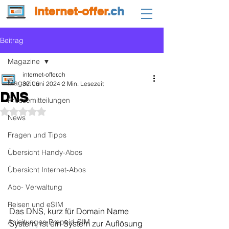
internet-offer
.ch
Beitrag
Magazine
internet-offer.ch
Magazine
30. Juni 2024
2 Min. Lesezeit
DNS
Pressemitteilungen
Mit NaN von 5 Sternen bewertet.
News
Fragen und Tipps
Übersicht Handy-Abos
Übersicht Internet-Abos
Abo- Verwaltung
Reisen und eSIM
Das DNS, kurz für Domain Name 
Anleitungen Prepaid-SIM
System, ist ein System zur Auflösung 