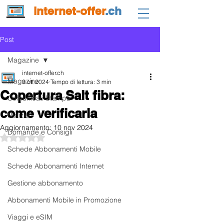
internet-offer
.ch
Post
Magazine
internet-offer.ch
Magazine
9 ott 2024
Tempo di lettura: 3 min
Copertura Salt fibra:
Comunicati Stampa
come verificarla
Notizie
Aggiornamento:
10 nov 2024
Domande e Consigli
Valutazione NaN stelle su 5.
Schede Abbonamenti Mobile
Schede Abbonamenti Internet
Gestione abbonamento
Abbonamenti Mobile in Promozione
Viaggi e eSIM