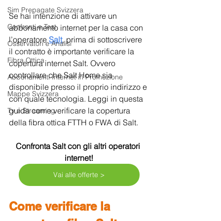
Sim Prepagate Svizzera
Se hai intenzione di attivare un 
Confronti e Test
abbonamento internet per la casa con 
l’operatore 
Salt
, prima di sottoscrivere 
Osservatori e Analisi
il contratto è importante verificare la 
Fibra Ottica
copertura internet Salt. Ovvero 
controllare che Salt Home sia 
Abbonamenti Internet in Promozione
disponibile presso il proprio indirizzo e 
Mappe Svizzera
con quale tecnologia. Leggi in questa 
guida come verificare la copertura 
Tv e Streaming
della fibra ottica FTTH o FWA di Salt.
Confronta Salt con gli altri operatori 
internet!
Vai alle offerte >
Come verificare la 