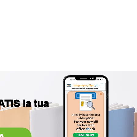
TIS la tua
A