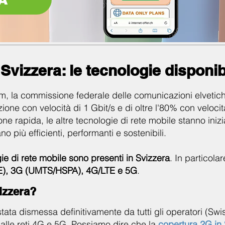
vizzera: le tecnologie disponibi
m, la commissione federale delle comunicazioni elvetich
zione con velocità di 1 Gbit/s e di oltre l'80% con veloci
 rapida, le altre tecnologie di rete mobile stanno inizia
o più efficienti, performanti e sostenibili.
ie di rete mobile sono presenti in Svizzera
. In particola
, 3G (UMTS/HSPA), 4G/LTE e 5G
.
vizzera?
ata dismessa definitivamente da tutti gli operatori (Swi
o alle reti 4G e 5G. Possiamo dire che la
copertura 2G in 