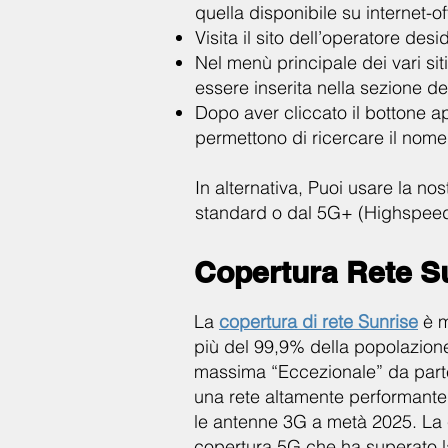
quella disponibile su internet-o
Visita il sito dell’operatore des
Nel menù principale dei vari si
essere inserita nella sezione de
Dopo aver cliccato il bottone app
permettono di ricercare il nome
In alternativa, Puoi usare la nos
standard o dal 5G+ (Highspeed
Copertura Rete S
La
copertura di rete Sunrise
è m
più del 99,9% della popolazione.
massima “Eccezionale” da parte
una rete altamente performante
le antenne 3G a metà 2025. La c
copertura 5G che ha superato l