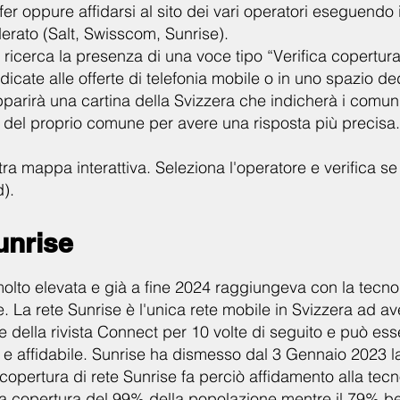
ffer oppure affidarsi al sito dei vari operatori eseguendo
iderato (Salt, Swisscom, Sunrise).
ti ricerca la presenza di una voce tipo “Verifica copertu
dicate alle offerte di telefonia mobile o in uno spazio de
arirà una cartina della Svizzera che indicherà i comuni e i
 del proprio comune per avere una risposta più precisa.
tra mappa interattiva. Seleziona l'operatore e verifica se
).
unrise
olto elevata e già a fine 2024 raggiungeva con la tecn
 La rete Sunrise è l'unica rete mobile in Svizzera ad av
 della rivista Connect per 10 volte di seguito e può es
 e affidabile. Sunrise ha dismesso dal 3 Gennaio 2023 
opertura di rete Sunrise fa perciò affidamento alla tecn
a copertura del 99% della popolazione mentre il 79% be