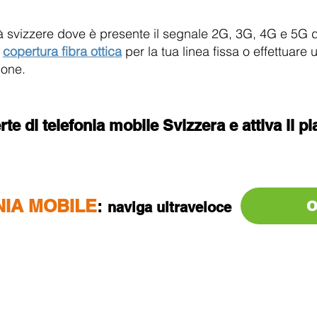
à svizzere dove è presente il segnale 2G, 3G, 4G e 5G del
a
copertura fibra ottica
per la tua linea fissa o effettuare
ione.
rte di telefonia mobile Svizzera e attiva il p
IA MOBILE
:
na
viga ul
traveloce