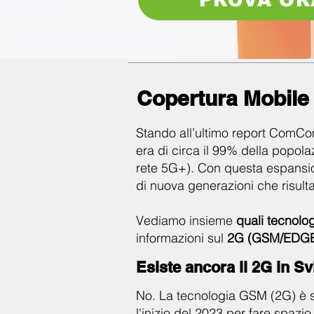
Copertura Mobile S
Stando all’ultimo report ComCo
era di circa il 99% della popola
rete 5G+). Con questa espansione
di nuova generazioni che risultan
Vediamo insieme
quali tecnolog
informazioni sul
2G (GSM/EDGE)
Esiste ancora il 2G in S
No. La tecnologia GSM (2G) è st
l'inizio del 2023 per fare spazi