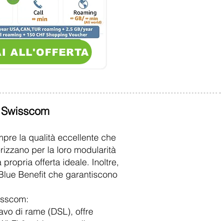
I ALL'OFFERTA
di Swisscom
re la qualità eccellente che
rizzano per la loro modularità
propria offerta ideale. Inoltre,
i Blue Benefit che garantiscono
wisscom:
vo di rame (DSL), offre