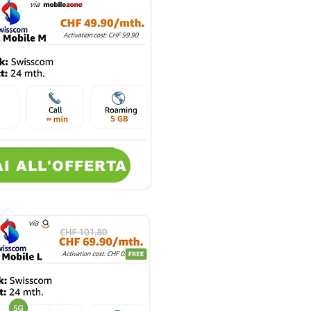
AI ALL'OFFERTA