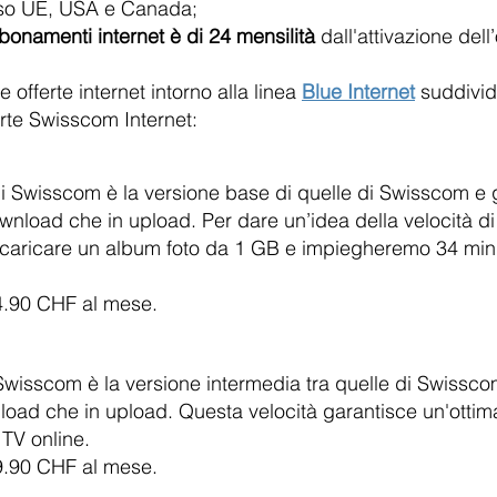
verso UE, USA e Canada;
bbonamenti internet è di 24 mensilità
dall'attivazione dell’
offerte internet intorno alla linea
Blue Internet
suddivid
ferte Swisscom Internet:
 Swisscom è la versione base di quelle di Swisscom e g
wnload che in upload. Per dare un’idea della velocità di
 caricare un album foto da 1 GB e impiegheremo 34 min
64.90 CHF al mese.
 Swisscom è la versione intermedia tra quelle di Swissco
load che in upload. Questa velocità garantisce un'otti
 TV online.
79.90 CHF al mese.