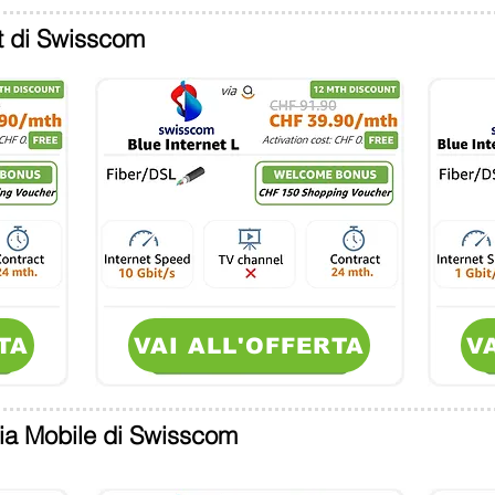
et di Swisscom
TA
VAI ALL'OFFERTA
V
onia Mobile di Swisscom