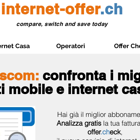
internet-offer
.ch
compare, switch and save today
ernet Casa
Operatori
Offer Ch
sscom:
confronta i mig
 mobile e internet ca
Hai già il miglior abbonam
Analizza gratis
la tua fattur
offer
.ch
eck
,