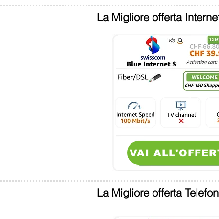
La Migliore offerta Intern
VAI ALL'OFFER
La Migliore offerta Telef