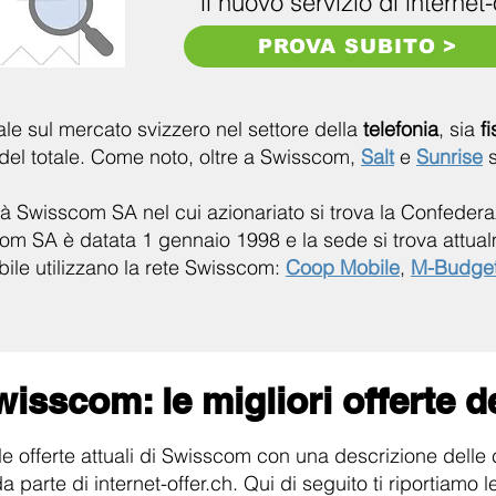
il nuovo servizio di internet-
PROVA SUBITO >
ale sul mercato svizzero nel settore della
telefonia
,
sia
f
 del totale. Come noto, oltre a Swisscom,
Salt
e
Sunrise
s
à Swisscom SA nel cui azionariato si trova la Confedera
om SA è datata 1 gennaio 1998 e la sede si trova attua
ile utilizzano la rete Swisscom:
Coop Mobile
,
M-Budget
sscom: le migliori offerte 
e offerte attuali di Swisscom con una descrizione delle c
 da parte di internet-offer.ch. Qui di seguito ti riportiamo 