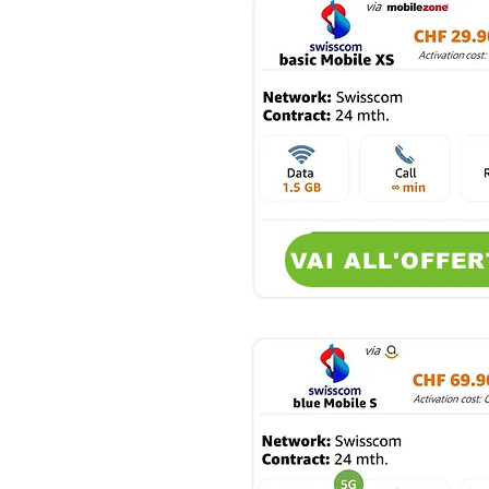
VAI ALL'OFFER