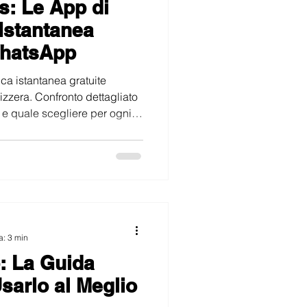
s: Le App di
nti Internet in Promozione
Istantanea
WhatsApp
ca istantanea gratuite
izzera. Confronto dettagliato
ti e quale scegliere per ogni
a: 3 min
 La Guida
sarlo al Meglio