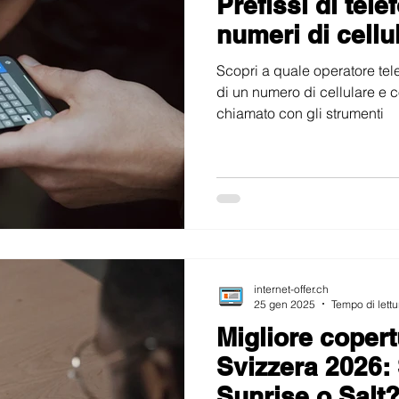
Prefissi di tele
numeri di cellu
Scopri a quale operatore tele
di un numero di cellulare e co
chiamato con gli strumenti
internet-offer.ch
25 gen 2025
Tempo di lettu
Migliore copert
Svizzera 2026:
Sunrise o Salt