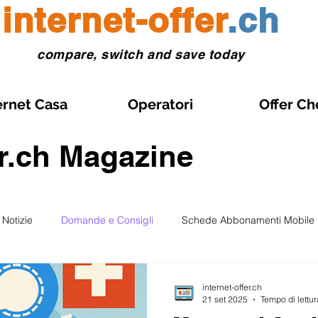
internet-offer
.ch
compare, switch and save today
ernet Casa
Operatori
Offer Ch
er.ch Magazine
Notizie
Domande e Consigli
Schede Abbonamenti Mobile
Gestione abbonamento
Abbonamenti Mobile in Promozione
internet-offer.ch
21 set 2025
Tempo di lettur