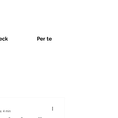
eck
Per te
Viaggi e eSIM
a: 4 min