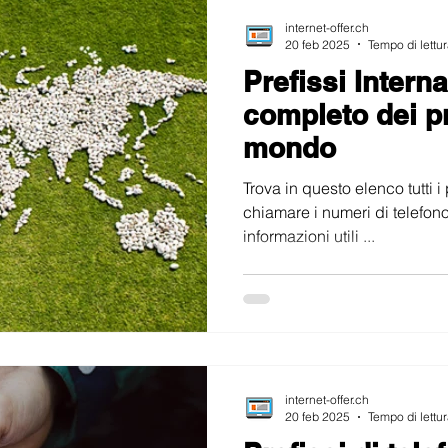
internet-offer.ch
20 feb 2025
Tempo di lettur
Prefissi Intern
completo dei pre
mondo
Trova in questo elenco tutti i 
chiamare i numeri di telefono 
informazioni utili ...
internet-offer.ch
20 feb 2025
Tempo di lettur