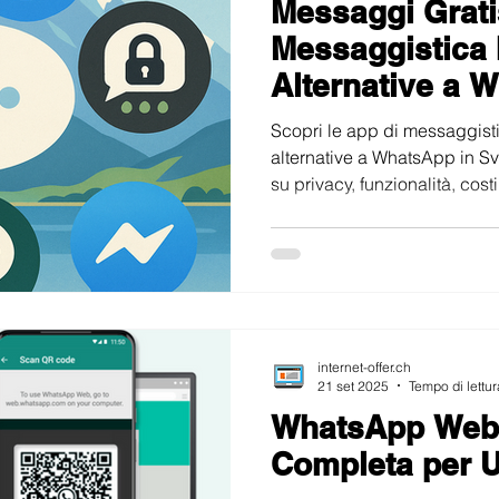
Messaggi Grati
onti e Test
Osservatori e Analisi
Fibra Ottica
Abboname
Messaggistica 
Alternative a 
ing
Scopri le app di messaggisti
alternative a WhatsApp in Sv
su privacy, funzionalità, cos
esigenza.
internet-offer.ch
21 set 2025
Tempo di lettur
WhatsApp Web:
Completa per U