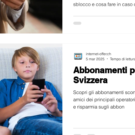
sblocco e cosa fare in caso 
sicurezza mobile!
internet-offer.ch
5 mar 2025
Tempo di lettur
Abbonamenti pe
Svizzera
Scopri gli abbonamenti scont
amici dei principali operatori
e risparmia sugli abbon