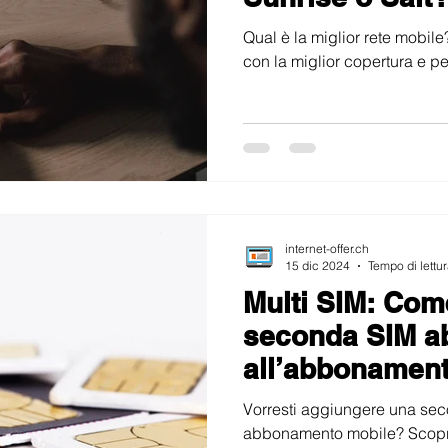
Qual è la miglior rete mobile?
con la miglior copertura e p
internet-offer.ch
15 dic 2024
Tempo di lettur
Multi SIM: Com
seconda SIM a
all’abbonamen
Vorresti aggiungere una sec
abbonamento mobile? Scopri c