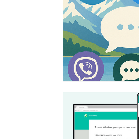
Sim Prepagate Svizzera
Confr
Mappe Svizzera
Tv e Stream