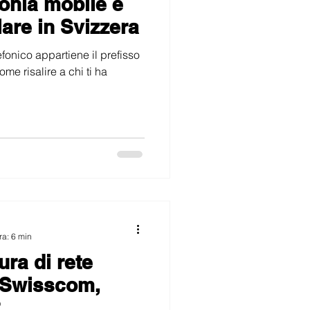
fonia mobile e
lare in Svizzera
fonico appartiene il prefisso
me risalire a chi ti ha
ra: 6 min
ura di rete
 Swisscom,
?