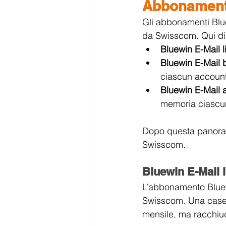
Abbonamenti
Gli abbonamenti Blue
da Swisscom. Qui di 
Bluewin E-Mail l
Bluewin E-Mail 
ciascun account
Bluewin E-Mail
memoria ciascu
Dopo questa panorami
Swisscom.
Bluewin E-Mail l
L’abbonamento Bluewin
Swisscom. Una casell
mensile, ma racchiud