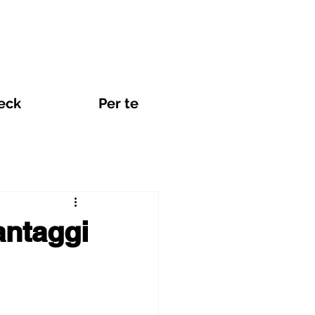
eck
Per te
Viaggi e eSIM
antaggi
nti Internet in Promozione