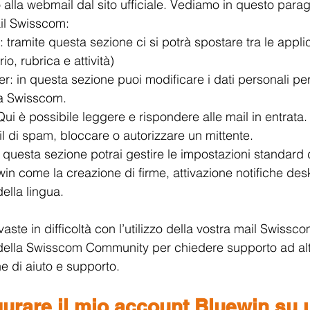
o alla webmail dal sito ufficiale. Vediamo in questo para
ail Swisscom:
 tramite questa sezione ci si potrà spostare tra le appli
io, rubrica e attività)
: in questa sezione puoi modificare i dati personali pe
ta Swisscom.
Qui è possibile leggere e rispondere alle mail in entrata. I
l di spam, bloccare o autorizzare un mittente.
In questa sezione potrai gestire le impostazioni standard 
win come la creazione di firme, attivazione notifiche des
ella lingua.
vaste in difficoltà con l’utilizzo della vostra mail Swissco
 della Swisscom Community per chiedere supporto ad altr
e di aiuto e supporto.
urare il mio account Bluewin su 