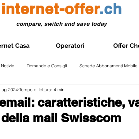
internet-offer
.ch
compare, switch and save today
ernet Casa
Operatori
Offer Ch
Notizie
Domande e Consigli
Schede Abbonamenti Mobile
 lug 2024
Tempo di lettura: 4 min
Gestione abbonamento
Abbonamenti Mobile in Promozione
email: caratteristiche, v
 della mail Swisscom
onti e Test
Osservatori e Analisi
Fibra Ottica
Abboname
lle su 5.