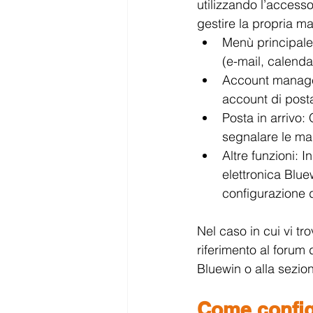
utilizzando l’access
gestire la propria m
Menù principale:
(e-mail, calendar
Account manager
account di pos
Posta in arrivo: 
segnalare le mai
Altre funzioni: 
elettronica Blue
configurazione d
Nel caso in cui vi tro
riferimento al forum
Bluewin o alla sezion
Come config