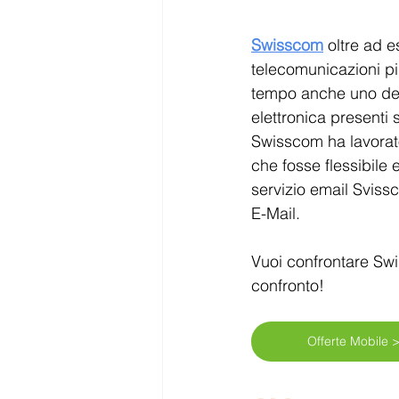
Mappe Svizzera
Tv e Stream
Swisscom
 oltre ad 
telecomunicazioni pi
tempo anche uno dei p
elettronica presenti 
Swisscom ha lavorato
che fosse flessibile e 
servizio email Sviss
E-Mail.
Vuoi confrontare Swis
confronto!
Offerte Mobile 