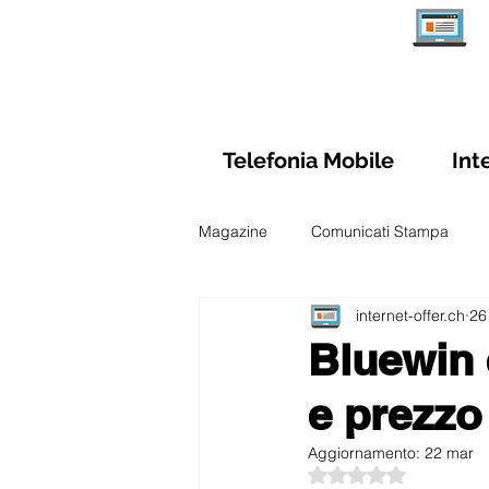
Telefonia Mobile
Int
Magazine
Comunicati Stampa
internet-offer.ch
26
Schede Abbonamenti Internet
Bluewin 
e prezzo
Sim Prepagate Svizzera
Confr
Aggiornamento:
22 mar
Valutazione NaN ste