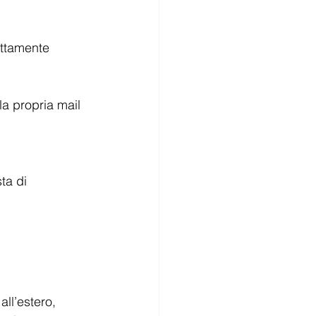
ettamente 
la propria mail 
ta di 
ll’estero, 