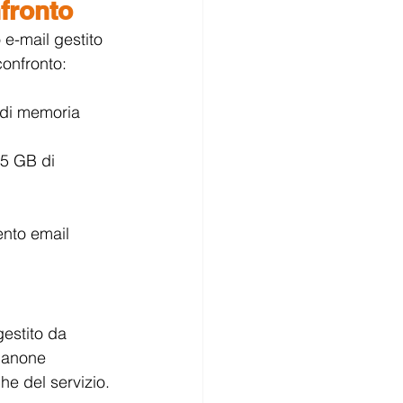
fronto
e-mail gestito 
confronto:
 di memoria 
25 GB di 
ento email 
gestito da 
canone 
he del servizio.