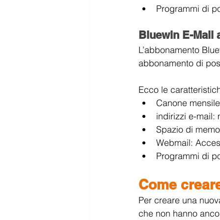
Programmi di po
Bluewin E-Mail
L’abbonamento Bluew
abbonamento di posta
Ecco le caratteristi
Canone mensile
indirizzi e-mail
Spazio di memori
Webmail: Access
Programmi di po
Come crear
Per creare una nuova
che non hanno ancora