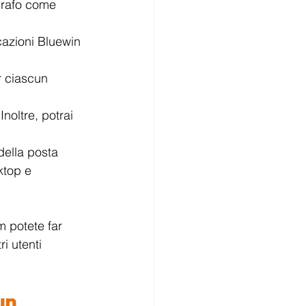
grafo come 
cazioni Bluewin 
r ciascun 
noltre, potrai 
della posta 
ktop e 
m potete far 
i utenti 
un 