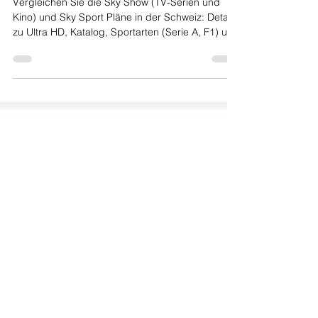
und Enthaltene Kanäle
Vergleichen Sie die Sky Show (TV-Serien und
Kino) und Sky Sport Pläne in der Schweiz: Details
zu Ultra HD, Katalog, Sportarten (Serie A, F1) und
Partnerschaften.