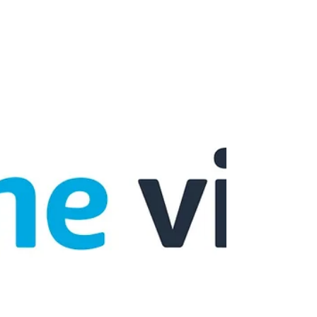
Angebot
Entdecken Sie das komplette Netflix-Angebot in
der Schweiz: Basic-, Standard- und Premium-
Pläne. Preisvergleich, Videoqualität, Account-
Sharing und Anmeldung.