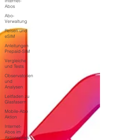
Internet-
Abos
Abo-
Verwaltung
Reisen und
eSIM
Anleitungen
Prepaid-SIM
Vergleiche
und Tests
Observatorien
und
Analysen
Leitfaden zu
Glasfasern
Mobile-Abo
Aktion
Internet-
Abos im
Aktionspreis