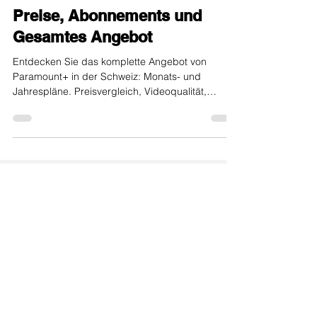
internet-offer.ch
5. Dez. 2025
3 Min. Lesezeit
Paramount+ in der Schweiz:
Preise, Abonnements und
Gesamtes Angebot
Entdecken Sie das komplette Angebot von
Paramount+ in der Schweiz: Monats- und
Jahrespläne. Preisvergleich, Videoqualität,
Account-Sharing und was Sie sehen können (Star
Trek, Yellowstone, etc.).