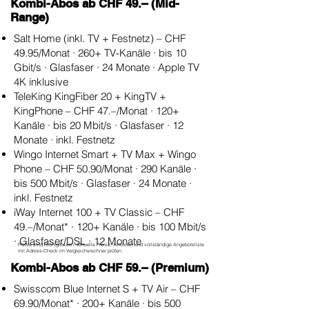
Kombi-Abos ab CHF 49.– (Mid-
Range)
Salt Home (inkl. TV + Festnetz) – CHF
49.95/Monat · 260+ TV-Kanäle · bis 10
Gbit/s · Glasfaser · 24 Monate · Apple TV
4K inklusive
TeleKing KingFiber 20 + KingTV +
KingPhone – CHF 47.–/Monat · 120+
Kanäle · bis 20 Mbit/s · Glasfaser · 12
Monate · inkl. Festnetz
Wingo Internet Smart + TV Max + Wingo
Phone – CHF 50.90/Monat · 290 Kanäle ·
bis 500 Mbit/s · Glasfaser · 24 Monate ·
inkl. Festnetz
iWay Internet 100 + TV Classic – CHF
49.–/Monat* · 120+ Kanäle · bis 100 Mbit/s
· Glasfaser/DSL · 12 Monate
Preise sind Richtgrössen. Aktuelle Preise, Aktionen und vollständige Angebotsliste
mit Adress-Check im Vergleichsrechner prüfen.
Kombi-Abos ab CHF 59.– (Premium)
Swisscom Blue Internet S + TV Air – CHF
69.90/Monat* · 200+ Kanäle · bis 500