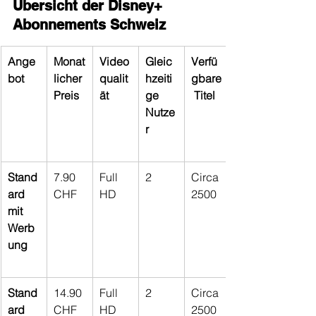
Übersicht der Disney+ 
Abonnements Schweiz
Ange
Monat
Video
Gleic
Verfü
bot
licher 
qualit
hzeiti
gbare
Preis
ät
ge 
 Titel
Nutze
r
Stand
7.90 
Full 
2
Circa 
ard 
CHF
HD
2500
mit 
Werb
ung
Stand
14.90 
Full 
2
Circa 
ard
CHF
HD
2500