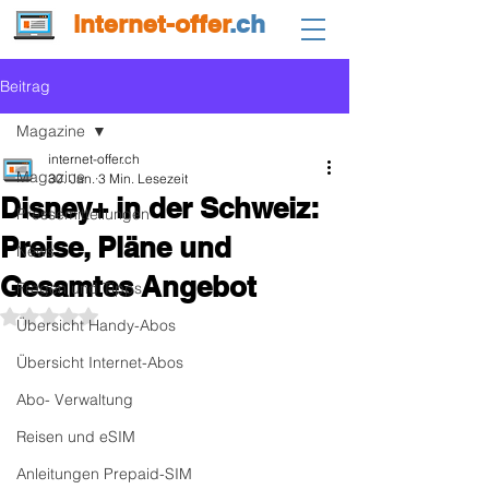
internet-offer
.ch
Beitrag
Magazine
internet-offer.ch
Magazine
30. Jan.
3 Min. Lesezeit
Disney+ in der Schweiz:
Pressemitteilungen
Preise, Pläne und
News
Gesamtes Angebot
Fragen und Tipps
Mit NaN von 5 Sternen bewertet.
Übersicht Handy-Abos
Übersicht Internet-Abos
Abo- Verwaltung
Reisen und eSIM
Anleitungen Prepaid-SIM