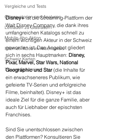
Vergleiche und Tests
Observatorien und Analysen
Disney+
 ist die Streaming-Plattform der 
Walt Disney Company, die dank ihres 
Leitfaden zu Glasfasern
umfangreichen Katalogs schnell zu 
Mobile-Abo Aktion
einem wichtigen Akteur in der Schweiz 
geworden ist. Das Angebot gliedert 
Internet- Abos im Aktionspreis
sich in sechs Hauptmarken: 
Disney, 
Schweiz Karten
Pixar, Marvel, Star Wars, National 
TV und Streaming
Geographic und Star
 (die Inhalte für 
ein erwachseneres Publikum, wie 
gefeierte TV-Serien und erfolgreiche 
Filme, beinhaltet). Disney+ ist das 
ideale Ziel für die ganze Familie, aber 
auch für Liebhaber der epischsten 
Franchises.
Sind Sie unentschlossen zwischen 
den Plattformen? Konsultieren Sie 