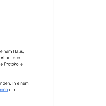
 einem Haus, 
rt auf den 
e Protokolle 
inden. In einem 
onen
die 
 