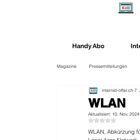
Handy Abo
Int
Magazine
Pressemitteilungen
internet-offer.ch
7.
Abo- Verwaltung
Reisen und
WLAN
Aktualisiert:
10. Nov. 2024
Leitfaden zu Glasfasern
Mobi
Mit NaN von 5 Ster
WLAN, Abkürzung für