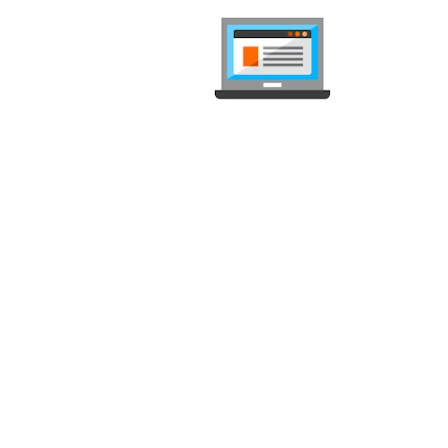
internet-
Handy- und 
unabhängig, wö
Mobile
Inte
Handy Abo
Inter
Unlimtierte Abo
Inter
Prepaid SIM Karte
TV A
Datenabo
Strea