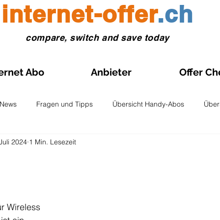
internet-offer
.ch
compare, switch and save today
ernet Abo
Anbieter
Offer Ch
News
Fragen und Tipps
Übersicht Handy-Abos
Über
 Juli 2024
1 Min. Lesezeit
 eSIM
Anleitungen Prepaid-SIM
Vergleiche und Tests
le-Abo Aktion
Internet- Abos im Aktionspreis
Schweiz Karte
nen bewertet.
 Wireless 