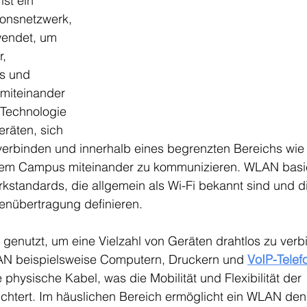
st ein 
onsnetzwerk, 
wendet, um 
, 
s und 
miteinander 
 Technologie 
räten, sich 
 verbinden und innerhalb eines begrenzten Bereichs wie
nem Campus miteinander zu kommunizieren. WLAN basie
standards, die allgemein als Wi-Fi bekannt sind und di
tenübertragung definieren.
genutzt, um eine Vielzahl von Geräten drahtlos zu verb
AN beispielsweise Computern, Druckern und 
VoIP-Telef
hysische Kabel, was die Mobilität und Flexibilität der 
ichtert. Im häuslichen Bereich ermöglicht ein WLAN den