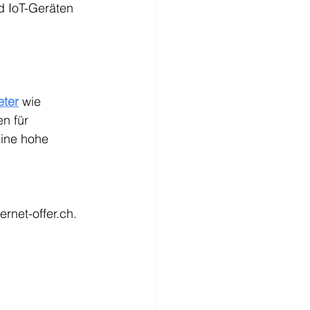
d IoT-Geräten 
eter
wie 
n für 
ine hohe 
ernet-offer.ch.