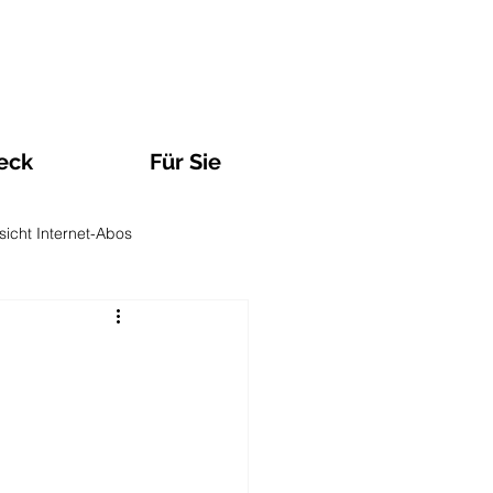
eck
Für Sie
sicht Internet-Abos
Observatorien und Analysen
n
TV und Streaming