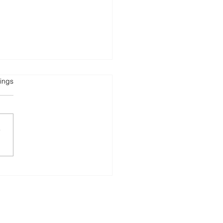
tet.
ings
L
e