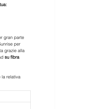
tua:
er gran parte 
Sunrise per 
ta grazie alla 
ad 
su fibra 
 la relativa 