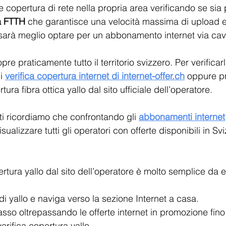
re copertura di rete nella propria area verificando se sia 
ca FTTH
 che garantisce una velocità massima di upload 
sarà meglio optare per un abbonamento internet via ca
re praticamente tutto il territorio svizzero. Per verificar
i 
verifica copertura internet di internet-offer.ch
 oppure p
rtura fibra ottica yallo dal sito ufficiale dell’operatore.
ti ricordiamo che confrontando gli 
abbonamenti internet
isualizzare tutti gli operatori con offerte disponibili in Svi
ertura yallo dal sito dell’operatore è molto semplice da 
 di yallo e naviga verso la sezione Internet a casa.
basso oltrepassando le offerte internet in promozione fin
erifica copertura yallo. 