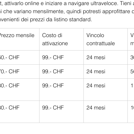
 attivarlo online e iniziare a navigare ultraveloce. Tieni
i che variano mensilmente, quindi potresti approfittare di
venienti dei prezzi da listino standard.
Prezzo mensile
Costo di 
Vincolo 
V
attivazione
contrattuale
m
60.- CHF
99.- CHF
24 mesi
3
70.- CHF
99.- CHF
24 mesi
5
80.- CHF
99.- CHF
24 mesi
1
80.- CHF
99.- CHF
24 mesi
1