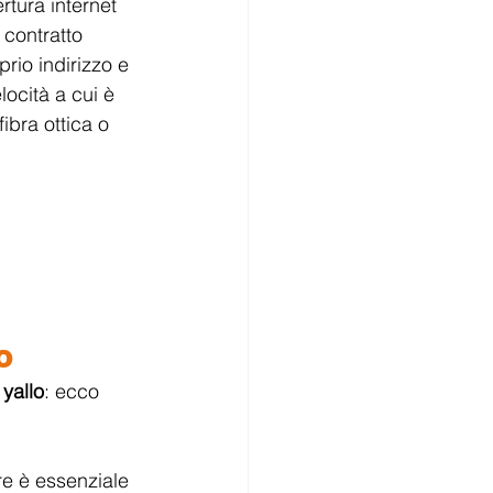
rtura internet 
 contratto 
rio indirizzo e 
ocità a cui è 
ibra ottica o 
o
 yallo
: ecco 
ore è essenziale 