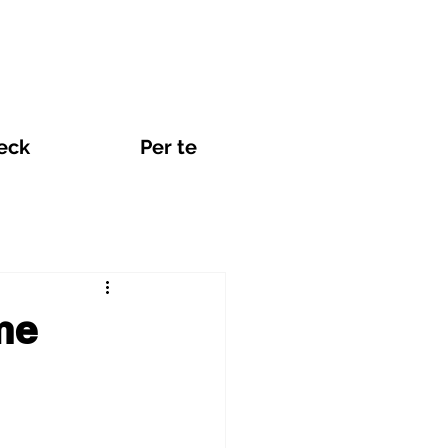
eck
Per te
Viaggi e eSIM
me
nti Internet in Promozione