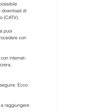
possibile 
e download di 
vo (CATV).
la puoi 
rocedere con 
 con internet-
zzera, 
eseguire. Ecco 
o a raggiungere 