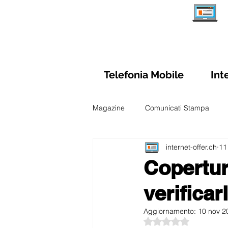
Telefonia Mobile
Int
Magazine
Comunicati Stampa
internet-offer.ch
11
Schede Abbonamenti Internet
Copertur
verificar
Sim Prepagate Svizzera
Confr
Aggiornamento:
10 nov 2
Valutazione NaN ste