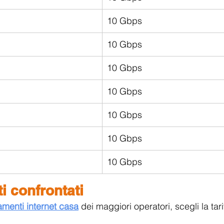
10 Gbps
10 Gbps
10 Gbps
10 Gbps
10 Gbps
10 Gbps
10 Gbps
 confrontati
menti internet casa
dei maggiori operatori, scegli la tari