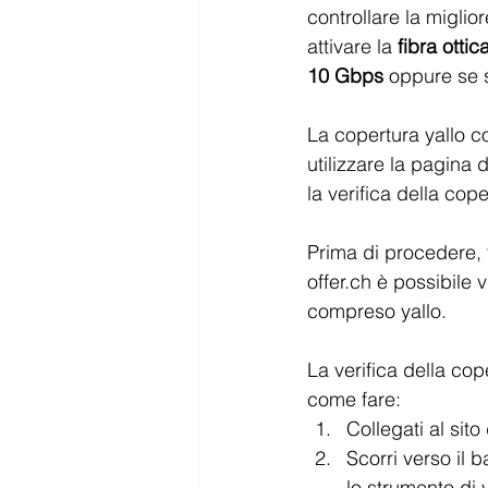
controllare la miglio
attivare la 
fibra otti
10 Gbps
 oppure se 
La copertura yallo cop
utilizzare la pagina d
la verifica della cope
Prima di procedere, 
offer.ch è possibile v
compreso yallo.
La verifica della cop
come fare:
Collegati al sito
Scorri verso il 
lo strumento di v