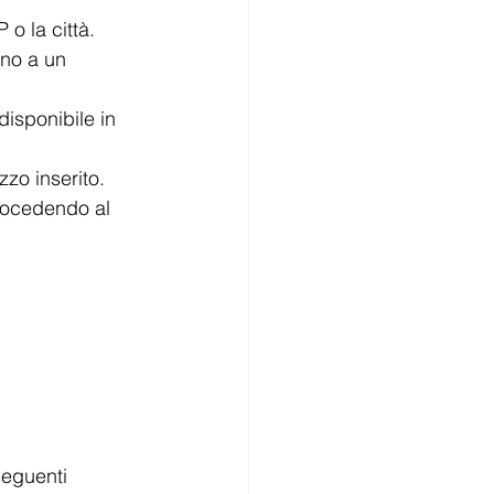
 o la città.
ino a un 
disponibile in 
zzo inserito.
procedendo al 
seguenti 