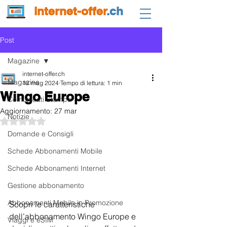
internet-offer
.ch
Post
Magazine
internet-offer.ch
Magazine
18 mag 2024
Tempo di lettura: 1 min
Wingo Europe
Comunicati Stampa
Aggiornamento:
27 mar
Notizie
Valutazione NaN stelle su 5.
Domande e Consigli
Schede Abbonamenti Mobile
Schede Abbonamenti Internet
Gestione abbonamento
Abbonamenti Mobile in Promozione
Scopri le caratteristiche 
dell’abbonamento Wingo Europe e 
Viaggi e eSIM