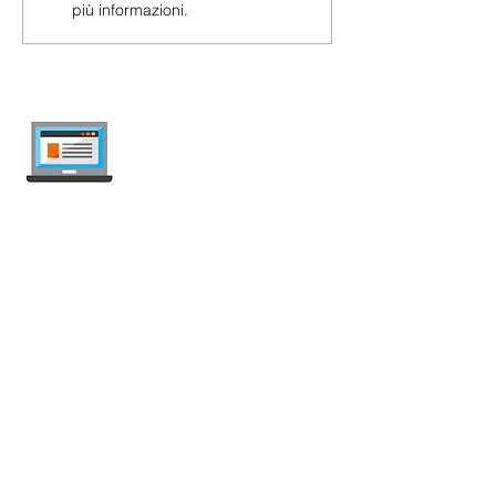
più informazioni.
internet-offer.ch
Confronta abbonamenti mobile e internet
in Svizzera — indipendente, aggiornato
ogni settimana, senza pubblicità.
Mobile
Abbonamenti Mobile
Offerte Illimitate
SIM Prepagata