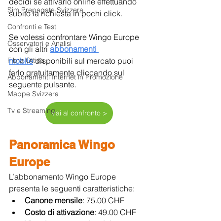
decidi se attivarlo online effettuando 
Sim Prepagate Svizzera
subito la richiesta in pochi click.
Confronti e Test
Se volessi confrontare Wingo Europe 
Osservatori e Analisi
con gli altri 
abbonamenti 
Fibra Ottica
mobile
 disponibili sul mercato puoi 
farlo gratuitamente cliccando sul 
Abbonamenti Internet in Promozione
seguente pulsante.
Mappe Svizzera
Tv e Streaming
Vai al confronto >
Panoramica Wingo 
Europe
L’abbonamento Wingo Europe 
presenta le seguenti caratteristiche:
Canone mensile
: 75.00 CHF
Costo di attivazione
: 49.00 CHF 