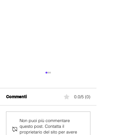
0.0/5 (0)
Commenti
Wingo Swiss 5
Wingo International
Non puoi più commentare
questo post. Contatta il
proprietario del sito per avere