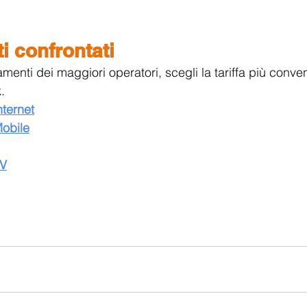
 confrontati
enti dei maggiori operatori, scegli la tariffa più conven
.
ternet
obile
V