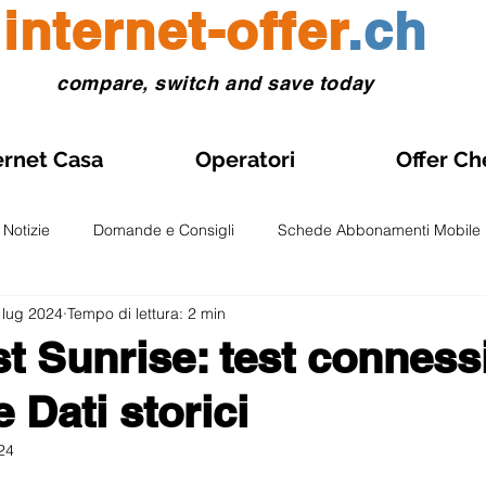
internet-offer
.ch
compare, switch and save today
ernet Casa
Operatori
Offer Ch
Notizie
Domande e Consigli
Schede Abbonamenti Mobile
 lug 2024
Tempo di lettura: 2 min
Gestione abbonamento
Abbonamenti Mobile in Promozione
t Sunrise: test conness
 Dati storici
onti e Test
Osservatori e Analisi
Fibra Ottica
Abboname
24
lle su 5.