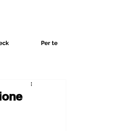
eck
Per te
Viaggi e eSIM
ione
nti Internet in Promozione