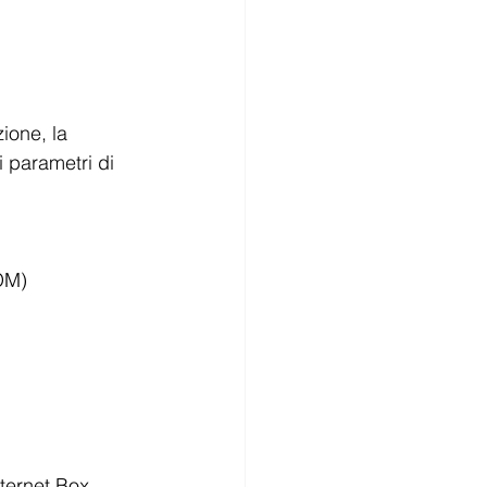
ione, la 
i parametri di 
COM)
nternet Box 