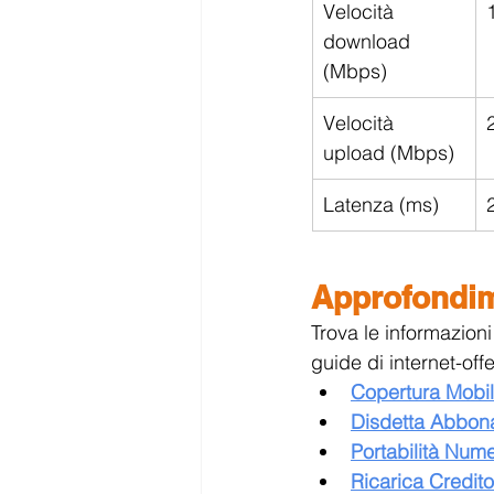
Velocità 
download 
(Mbps)
Velocità 
upload (Mbps)
Latenza (ms)
Approfondim
Trova le informazioni
guide di internet-offe
Copertura Mobil
Disdetta Abbo
Portabilità Nume
Ricarica Credito