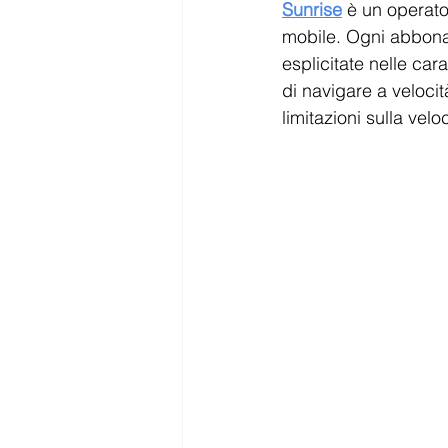
Mappe Svizzera
Tv e Stream
Sunrise
 è un operato
mobile. Ogni abbonam
esplicitate nelle ca
di navigare a veloci
limitazioni sulla vel