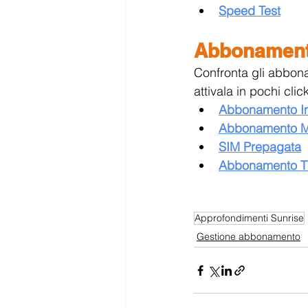
Speed Test
Abbonamenti
Confronta gli abbonam
attivala in pochi click
Abbonamento In
Abbonamento M
SIM Prepagata
Abbonamento T
Approfondimenti Sunrise
Gestione abbonamento