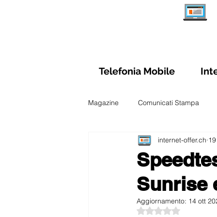
Telefonia Mobile
Int
Magazine
Comunicati Stampa
internet-offer.ch
19
Schede Abbonamenti Internet
Speedtes
Sunrise e
Sim Prepagate Svizzera
Confr
Aggiornamento:
14 ott 20
Valutazione NaN ste