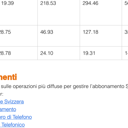
119.39
218.53
294.46
5
28.75
46.93
127.18
3
28.78
24.10
19.31
1
enti
 sulle operazioni più diffuse per gestire l’abbonamento 
r:
e Svizzera
namento
ro di Telefono
 Telefonico