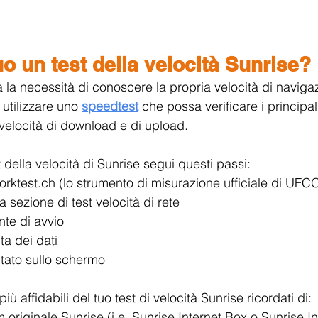
o un test della velocità Sunrise?
la necessità di conoscere la propria velocità di navigaz
 utilizzare uno 
speedtest
che possa verificare i principal
 velocità di download e di upload.
t della velocità di Sunrise segui questi passi:
orktest.ch
 (lo strumento di misurazione ufficiale di UF
a sezione di test velocità di rete
nte di avvio
ta dei dati
ultato sullo schermo
più affidabili del tuo test di velocità Sunrise ricordati di:
m originale Sunrise (i.e. Sunrise Internet Box o Sunrise I