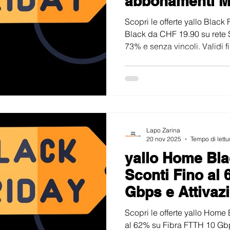
abbonamenti M
Vincoli
Scopri le offerte yallo Blac
Black da CHF 19.90 su rete S
73% e senza vincoli. Validi fi
Lapo Zarina
20 nov 2025
Tempo di lettu
yallo Home Bla
Sconti Fino al 
Gbps e Attivaz
Scopri le offerte yallo Home 
al 62% su Fibra FTTH 10 Gb