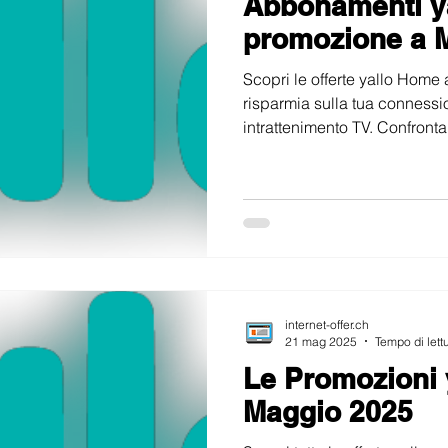
Abbonamenti yal
promozione a 
Scopri le offerte yallo Home
risparmia sulla tua connessi
intrattenimento TV. Confronta
internet-offer.ch
21 mag 2025
Tempo di lett
Le Promozioni 
Maggio 2025