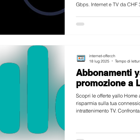
Gbps. Internet e TV da CHF 
Gratuita.
internet-offer.ch
18 lug 2025
Tempo di lettur
Abbonamenti yal
promozione a L
Scopri le offerte yallo Home 
risparmia sulla tua connessi
intrattenimento TV. Confronta