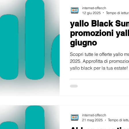
internet-offer.ch
12 giu 2025
Tempo di lettur
yallo Black Su
promozioni yal
giugno
Scopri tutte le offerte yallo
2025. Approfitta di promozio
yallo black per la tua estate!
internet-offer.ch
21 mag 2025
Tempo di lett