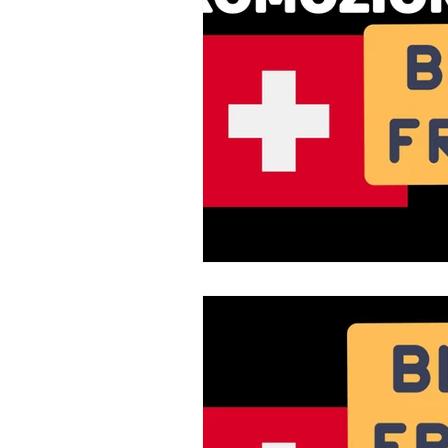
Sim Prepagate Svizzera
Confr
Mappe Svizzera
Tv e Stream