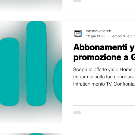
internet-offer.ch
12 giu 2025
Tempo di lettur
Abbonamenti yal
promozione a 
Scopri le offerte yallo Home 
risparmia sulla tua connessi
intrattenimento TV. Confronta