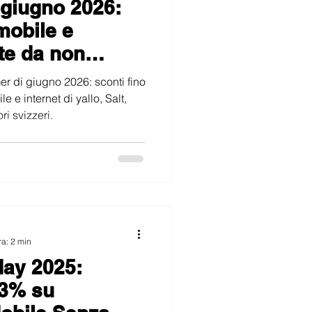
giugno 2026:
nti Internet in Promozione
 mobile e
te da non
er di giugno 2026: sconti fino
e internet di yallo, Salt,
ri svizzeri.
ra: 2 min
day 2025:
73% su