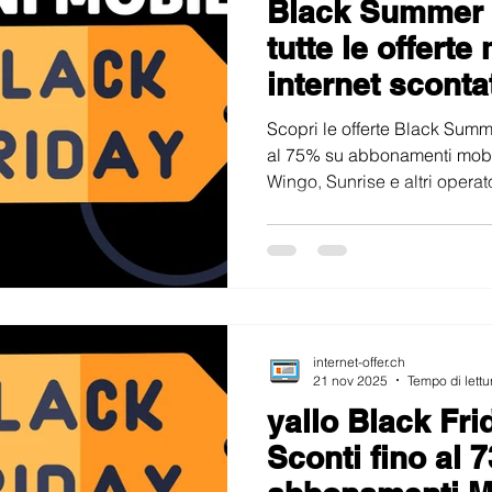
Black Summer 
onti e Test
Osservatori e Analisi
Fibra Ottica
Abboname
tutte le offerte
internet sconta
ing
perdere
Scopri le offerte Black Summ
al 75% su abbonamenti mobile 
Wingo, Sunrise e altri operato
internet-offer.ch
21 nov 2025
Tempo di lettu
yallo Black Fri
Sconti fino al 