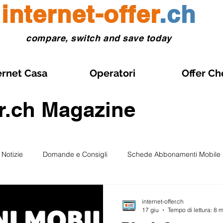
internet-offer
.ch
compare, switch and save today
ernet Casa
Operatori
Offer Ch
er.ch Magazine
Notizie
Domande e Consigli
Schede Abbonamenti Mobile
Gestione abbonamento
Abbonamenti Mobile in Promozione
internet-offer.ch
17 giu
Tempo di lettura: 8 