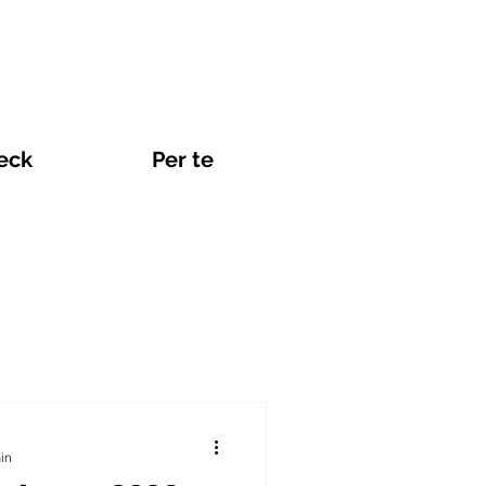
eck
Per te
Viaggi e eSIM
min