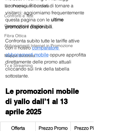
economici. Ricordati di tornare a 
Sim Prepagate Svizzera
visitarci: aggiorniamo frequentemente 
Confronti e Test
questa pagina con le 
ultime 
Osservatori e Analisi
promozioni disponibili
.
Fibra Ottica
Confronta subito tutte le tariffe attive 
Abbonamenti Internet in Promozione
con il nostro 
comparatore 
abbonamenti mobile
oppure approfitta 
Mappe Svizzera
direttamente delle promo attuali 
Tv e Streaming
cliccando sui link della tabella 
sottostante.
Le promozioni mobile 
di yallo dall’1 al 13 
aprile 2025
Offerta
Prezzo Promo
Prezzo Pieno