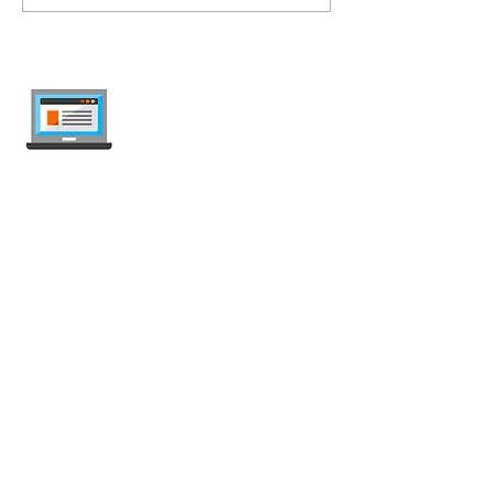
internet-offer.ch
Confronta abbonamenti mobile e internet
in Svizzera — indipendente, aggiornato
ogni settimana, senza pubblicità.
Mobile
Abbonamenti Mobile
Offerte Illimitate
SIM Prepagata
SIM Dati