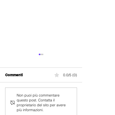
0.0/5 (0)
Commenti
Le Promozioni M-Budget
Le Promozioni
Non puoi più commentare
questo post. Contatta il
Mobile di Aprile 2025
Mobile di April
proprietario del sito per avere
più informazioni.