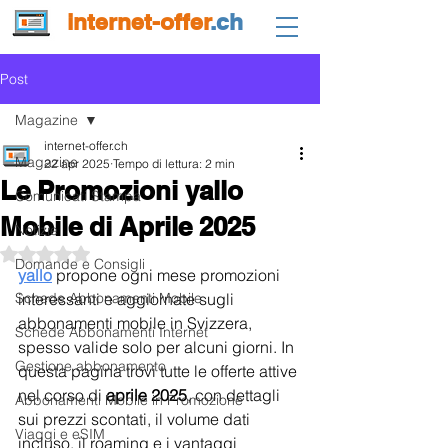
internet-offer
.ch
Post
Magazine
internet-offer.ch
Magazine
22 apr 2025
Tempo di lettura: 2 min
Le Promozioni yallo
Comunicati Stampa
Mobile di Aprile 2025
Notizie
Valutazione NaN stelle su 5.
Domande e Consigli
yallo
 propone ogni mese promozioni 
Schede Abbonamenti Mobile
interessanti e aggiornate sugli 
abbonamenti mobile in Svizzera, 
Schede Abbonamenti Internet
spesso valide solo per alcuni giorni. In 
Gestione abbonamento
questa pagina trovi tutte le offerte attive 
nel corso di 
aprile 2025
, con dettagli 
Abbonamenti Mobile in Promozione
sui prezzi scontati, il volume dati 
Viaggi e eSIM
incluso, il roaming e i vantaggi 