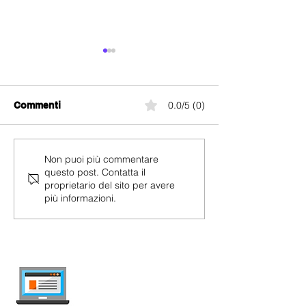
0.0/5 (0)
Commenti
Salt Home
Swisscom blue 
Non puoi più commentare
questo post. Contatta il
proprietario del sito per avere
più informazioni.