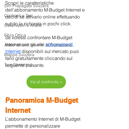
Scopri le caratteristiche 
Sim Prepagate Svizzera
dell’abbonamento M-Budget Internet e 
Confronti e Test
decidi se attivarlo online effettuando 
subito la richiesta in pochi click.
Osservatori e Analisi
Fibra Ottica
Se volessi confrontare M-Budget 
Internet con gli altri 
abbonamenti 
Abbonamenti Internet in Promozione
internet
 disponibili sul mercato puoi 
Mappe Svizzera
farlo gratuitamente cliccando sul 
Tv e Streaming
seguente pulsante.
Vai al confronto >
Panoramica M-Budget 
Internet
L’abbonamento Internet di M-Budget 
permette di personalizzare 