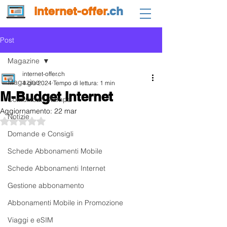
internet-offer
.ch
Post
Magazine
internet-offer.ch
Magazine
4 giu 2024
Tempo di lettura: 1 min
M-Budget Internet
Comunicati Stampa
Aggiornamento:
22 mar
Notizie
Valutazione NaN stelle su 5.
Domande e Consigli
Schede Abbonamenti Mobile
Schede Abbonamenti Internet
Gestione abbonamento
Abbonamenti Mobile in Promozione
Viaggi e eSIM