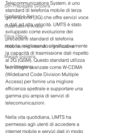
Telecommunications System, è uno 
Sim Prepagate Svizzera
standard di telefonia mobile di terza 
Confronti e Test
generazione (3G) che offre servizi voce 
e dati ad alta velocità. UMTS è stato 
Osservatori e Analisi
sviluppato come evoluzione dei 
Fibra Ottica
precedenti standard di telefonia 
mobile, migliorando significativamente 
Abbonamenti Internet in Promozione
la capacità di trasmissione dati rispetto 
Mappe Svizzera
al 2G (GSM). Questo standard utilizza 
Tv e Streaming
tecnologie avanzate come W-CDMA 
(Wideband Code Division Multiple 
Access) per fornire una migliore 
efficienza spettrale e supportare una 
gamma più ampia di servizi di 
telecomunicazioni.
Nella vita quotidiana, UMTS ha 
permesso agli utenti di accedere a 
internet mobile e servizi dati in modo 