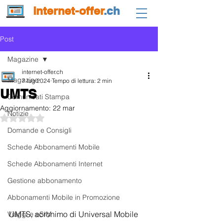
internet-offer
.ch
Post
Magazine
internet-offer.ch
Magazine
7 lug 2024
Tempo di lettura: 2 min
UMTS
Comunicati Stampa
Aggiornamento:
22 mar
Notizie
Valutazione NaN stelle su 5.
Domande e Consigli
Schede Abbonamenti Mobile
Schede Abbonamenti Internet
Gestione abbonamento
Abbonamenti Mobile in Promozione
UMTS, acronimo di Universal Mobile 
Viaggi e eSIM