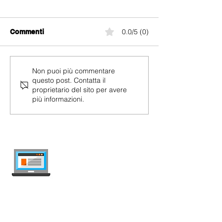
3G
0.0/5 (0)
Commenti
Abbonamento mobile
Non puoi più commentare
questo post. Contatta il
economico in Svizzera
proprietario del sito per avere
2026 – tutti i piani sotto i
più informazioni.
10 CHF
internet-offer.ch
Confronta abbonamenti mobile e internet
in Svizzera — indipendente, aggiornato