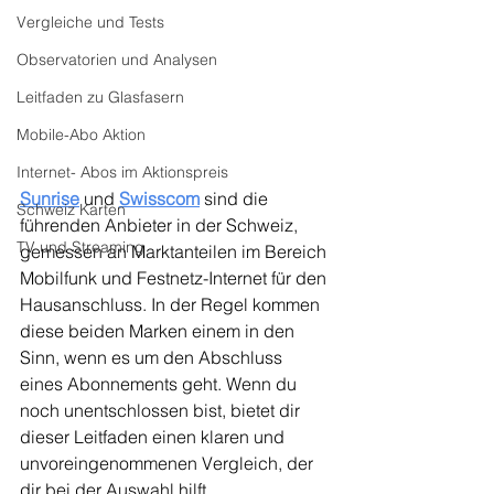
Vergleiche und Tests
Observatorien und Analysen
Leitfaden zu Glasfasern
Mobile-Abo Aktion
Internet- Abos im Aktionspreis
Sunrise
und 
Swisscom
sind die 
Schweiz Karten
führenden Anbieter in der Schweiz, 
TV und Streaming
gemessen an Marktanteilen im Bereich 
Mobilfunk und Festnetz-Internet für den 
Hausanschluss. In der Regel kommen 
diese beiden Marken einem in den 
Sinn, wenn es um den Abschluss 
eines Abonnements geht. Wenn du 
noch unentschlossen bist, bietet dir 
dieser Leitfaden einen klaren und 
unvoreingenommenen Vergleich, der 
dir bei der Auswahl hilft.