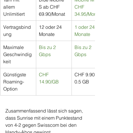
allem 
S ab CHF 
CHF 
Unlimitiert
69.90/Monat
34.95/Monat
Vertragsbind
12 oder 24 
1 oder 24 
ung
Monate
Monate
Maximale 
Bis zu 2 
Bis zu 2 
Geschwindig
Gbps
Gbps
keit
Günstigste 
CHF 
CHF 9.90 für 
Roaming-
14.90/GB
0.5 GB
Option
Zusammenfassend lässt sich sagen, 
dass Sunrise mit einem Punktestand 
von 4-2 gegen Swisscom bei den 
Handy-Abos gewinnt.