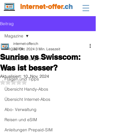
internet-offer
.ch
Beitrag
Magazine
internet-offer.ch
Magazine
30. Okt. 2024
3 Min. Lesezeit
Sunrise vs Swisscom:
Pressemitteilungen
Was ist besser?
News
Aktualisiert:
10. Nov. 2024
Fragen und Tipps
Mit NaN von 5 Sternen bewertet.
Übersicht Handy-Abos
Übersicht Internet-Abos
Abo- Verwaltung
Reisen und eSIM
Anleitungen Prepaid-SIM