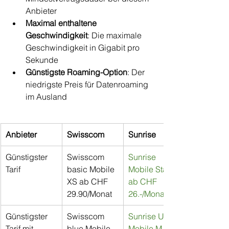
Anbieter
Maximal enthaltene 
Geschwindigkeit
: Die maximale 
Geschwindigkeit in Gigabit pro 
Sekunde
Günstigste Roaming-Option
: Der 
niedrigste Preis für Datenroaming 
im Ausland
Anbieter
Swisscom
Sunrise
Günstigster 
Swisscom 
Sunrise 
Tarif
basic Mobile 
Mobile Start 
XS ab CHF 
ab CHF 
29.90/Monat
26.-/Monat
Günstigster 
Swisscom 
Sunrise Up 
Tarif mit 
blue Mobile 
Mobile M ab 