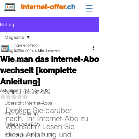
internet-offer
.ch
Beitrag
Magazine
internet-offer.ch
Magazine
2. Okt. 2024
4 Min. Lesezeit
Wie man das Internet-Abo
Pressemitteilungen
wechselt [komplette
News
Anleitung]
Fragen und Tipps
Aktualisiert:
10. Nov. 2024
Übersicht Handy-Abos
Mit NaN von 5 Sternen bewertet.
Übersicht Internet-Abos
Denken Sie darüber 
Abo- Verwaltung
nach, Ihr Internet-Abo zu 
Reisen und eSIM
wechseln? Lesen Sie 
diese Anleitung und 
Anleitungen Prepaid-SIM