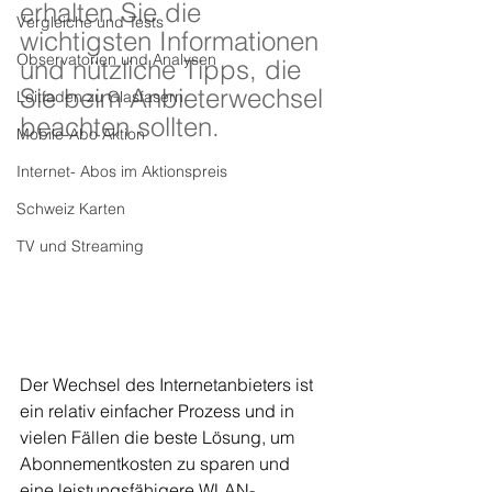
erhalten Sie die 
Vergleiche und Tests
wichtigsten Informationen 
Observatorien und Analysen
und nützliche Tipps, die 
Sie beim Anbieterwechsel 
Leitfaden zu Glasfasern
beachten sollten.
Mobile-Abo Aktion
Internet- Abos im Aktionspreis
Schweiz Karten
TV und Streaming
Der Wechsel des Internetanbieters ist 
ein relativ einfacher Prozess und in 
vielen Fällen die beste Lösung, um 
Abonnementkosten zu sparen und 
eine leistungsfähigere WLAN-