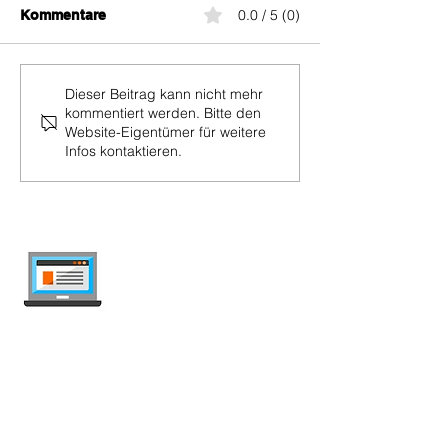
0.0 / 5 (0)
Kommentare
Swisscom Kontakt: So
Post Mobile-Gu
Dieser Beitrag kann nicht mehr
kommentiert werden. Bitte den
erreichen Sie den
aufladen und G
Website-Eigentümer für weitere
Swisscom-
abfragen
Infos kontaktieren.
Kundenservice
internet-offer.ch
Handy- und Internet-Abos in der Schweiz
vergleichen — unabhängig, wöchentlich
aktualisiert, werbefrei.