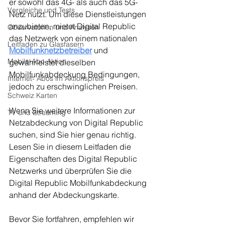
er sowohl das 4G- als auch das 5G-
Vergleiche und Tests
Netz nutzt. Um diese Dienstleistungen 
anzubieten, mietet Digital Republic 
Observatorien und Analysen
das Netzwerk von einem nationalen 
Leitfaden zu Glasfasern
Mobilfunknetzbetreiber
und 
Mobile-Abo Aktion
gewährleistet dieselben 
Mobilfunkabdeckung Bedingungen, 
Internet- Abos im Aktionspreis
jedoch zu erschwinglichen Preisen.
Schweiz Karten
Wenn Sie weitere Informationen zur 
TV und Streaming
Netzabdeckung von Digital Republic 
suchen, sind Sie hier genau richtig. 
Lesen Sie in diesem Leitfaden die 
Eigenschaften des Digital Republic 
Netzwerks und überprüfen Sie die 
Digital Republic Mobilfunkabdeckung 
anhand der Abdeckungskarte.
Bevor Sie fortfahren, empfehlen wir 