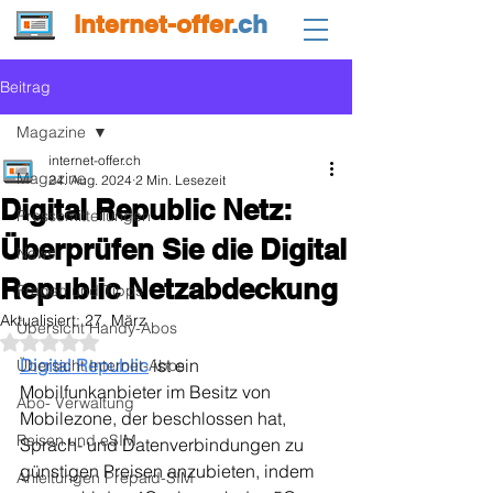
internet-offer
.ch
Beitrag
Magazine
internet-offer.ch
Magazine
24. Aug. 2024
2 Min. Lesezeit
Digital Republic Netz:
Pressemitteilungen
Überprüfen Sie die Digital
News
Republic Netzabdeckung
Fragen und Tipps
Aktualisiert:
27. März
Übersicht Handy-Abos
Mit NaN von 5 Sternen bewertet.
Digital Republic
 ist ein 
Übersicht Internet-Abos
Mobilfunkanbieter im Besitz von 
Abo- Verwaltung
Mobilezone, der beschlossen hat, 
Reisen und eSIM
Sprach- und Datenverbindungen zu 
günstigen Preisen anzubieten, indem 
Anleitungen Prepaid-SIM