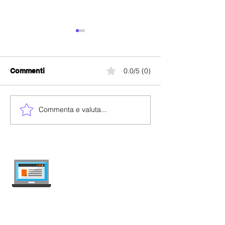
0.0/5 (0)
Commenti
Salt Start MAX
Salt Europe Data
Commenta e valuta...
internet-offer.ch
Confronta abbonamenti mobile e internet