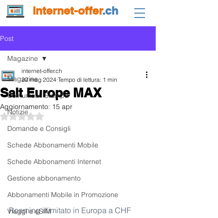
internet-offer
.ch
Post
Magazine
internet-offer.ch
Magazine
20 mag 2024
Tempo di lettura: 1 min
Salt Europe MAX
Comunicati Stampa
Aggiornamento:
15 apr
Notizie
Valutazione NaN stelle su 5.
Domande e Consigli
Schede Abbonamenti Mobile
Schede Abbonamenti Internet
Gestione abbonamento
Abbonamenti Mobile in Promozione
Roaming illimitato in Europa a CHF 
Viaggi e eSIM