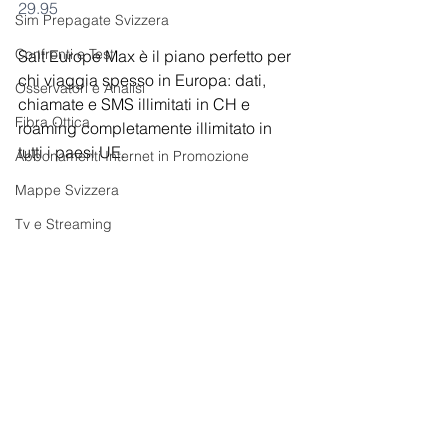
29.95
Sim Prepagate Svizzera
Confronti e Test
Salt Europe Max è il piano perfetto per 
chi viaggia spesso in Europa: dati, 
Osservatori e Analisi
chiamate e SMS illimitati in CH e 
Fibra Ottica
roaming completamente illimitato in 
tutti i paesi UE.
Abbonamenti Internet in Promozione
Mappe Svizzera
Tv e Streaming