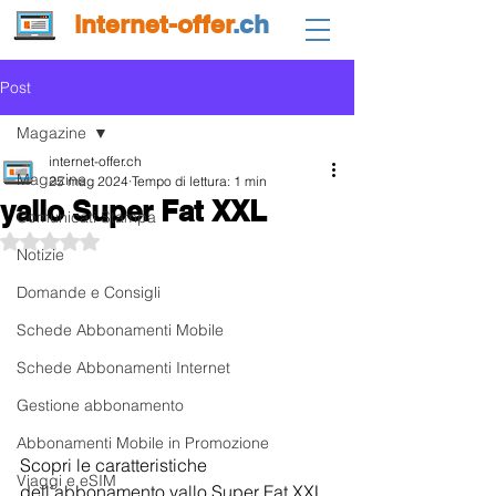
internet-offer
.ch
Post
Magazine
internet-offer.ch
Magazine
25 mag 2024
Tempo di lettura: 1 min
yallo Super Fat XXL
Comunicati Stampa
Valutazione NaN stelle su 5.
Notizie
Domande e Consigli
Schede Abbonamenti Mobile
Schede Abbonamenti Internet
Gestione abbonamento
Abbonamenti Mobile in Promozione
Scopri le caratteristiche 
Viaggi e eSIM
dell’abbonamento yallo Super Fat XXL 