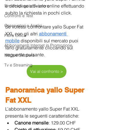
e decidi se attivarlo online effettuando 
Sim Prepagate Svizzera
subito la richiesta in pochi click.
Confronti e Test
Osservatori e Analisi
Se volessi confrontare yallo Super Fat 
XXL con gli altri 
abbonamenti 
Fibra Ottica
mobile
 disponibili sul mercato puoi 
Abbonamenti Internet in Promozione
farlo gratuitamente cliccando sul 
seguente pulsante.
Mappe Svizzera
Tv e Streaming
Vai al confronto >
Panoramica yallo Super 
Fat XXL
L’abbonamento yallo Super Fat XXL 
presenta le seguenti caratteristiche:
Canone mensile
: 129.00 CHF
Costo di attivazione
: 59.00 CHF 