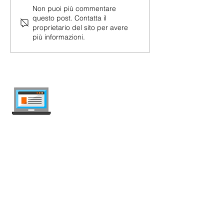
Non puoi più commentare
questo post. Contatta il
proprietario del sito per avere
più informazioni.
internet-offer.ch
Confronta abbonamenti mobile e internet
in Svizzera — indipendente, aggiornato
ogni settimana, senza pubblicità.
Mobile
Abbonamenti Mobile