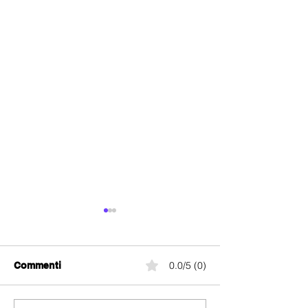
0.0/5 (0)
Commenti
yallo Super Fat
yallo Smart Europe