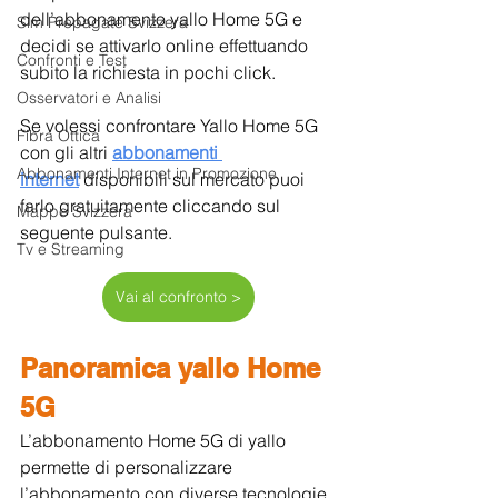
dell’abbonamento yallo Home 5G e 
Sim Prepagate Svizzera
decidi se attivarlo online effettuando 
Confronti e Test
subito la richiesta in pochi click.
Osservatori e Analisi
Se volessi confrontare Yallo Home 5G  
Fibra Ottica
con gli altri 
abbonamenti 
Abbonamenti Internet in Promozione
internet
 disponibili sul mercato puoi 
farlo gratuitamente cliccando sul 
Mappe Svizzera
seguente pulsante.
Tv e Streaming
Vai al confronto >
Panoramica yallo Home 
5G
L’abbonamento Home 5G di yallo 
permette di personalizzare 
l’abbonamento con diverse tecnologie 