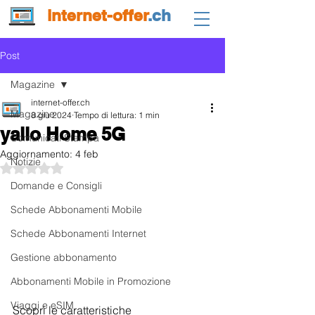
internet-offer
.ch
Post
Magazine
internet-offer.ch
Magazine
8 giu 2024
Tempo di lettura: 1 min
yallo Home 5G
Comunicati Stampa
Aggiornamento:
4 feb
Notizie
Valutazione NaN stelle su 5.
Domande e Consigli
Schede Abbonamenti Mobile
Schede Abbonamenti Internet
Gestione abbonamento
Abbonamenti Mobile in Promozione
Viaggi e eSIM
Scopri le caratteristiche 