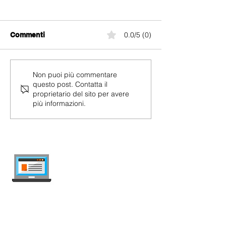
0.0/5 (0)
Commenti
yallo Home Fib
yallo Home Cable
Non puoi più commentare
questo post. Contatta il
proprietario del sito per avere
più informazioni.
internet-offer.ch
Confronta abbonamenti mobile e internet
in Svizzera — indipendente, aggiornato