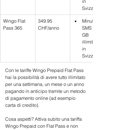
in 
Svizzera
Wingo Flat 
349.95 
Minuti, 
Pass 365
CHF/anno
SMS e 
GB 
illimitati 
in 
Svizzera
Con le tariffe Wingo Prepaid Flat Pass 
hai la possibilità di avere tutto illimitato 
per una settimana, un mese o un anno 
pagando in anticipo tramite un metodo 
di pagamento online (ad esempio 
carta di credito).
Cosa aspetti? Attiva subito una tariffa 
Wingo Prepaid con Flat Pass e non 