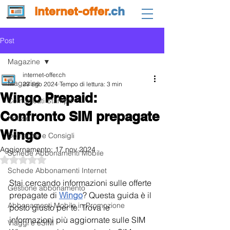
internet-offer
.ch
Post
Magazine
internet-offer.ch
Magazine
29 ago 2024
Tempo di lettura: 3 min
Wingo Prepaid:
Comunicati Stampa
Confronto SIM prepagate
Notizie
Wingo
Domande e Consigli
Aggiornamento:
17 nov 2024
Schede Abbonamenti Mobile
Valutazione NaN stelle su 5.
Schede Abbonamenti Internet
Stai cercando informazioni sulle offerte 
Gestione abbonamento
prepagate di 
Wingo
? Questa guida è il 
Abbonamenti Mobile in Promozione
posto giusto per te. Trova le 
informazioni più aggiornate sulle SIM 
Viaggi e eSIM