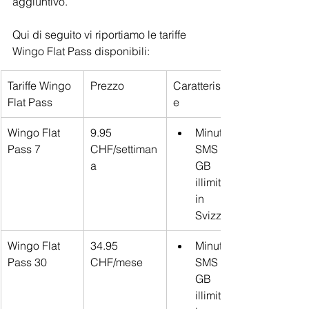
aggiuntivo.
Qui di seguito vi riportiamo le tariffe 
Wingo Flat Pass disponibili:
Tariffe Wingo 
Prezzo
Caratteristich
Flat Pass
e
Wingo Flat 
9.95 
Minuti, 
Pass 7
CHF/settiman
SMS e 
a
GB 
illimitati 
in 
Svizzera
Wingo Flat 
34.95 
Minuti, 
Pass 30
CHF/mese
SMS e 
GB 
illimitati 