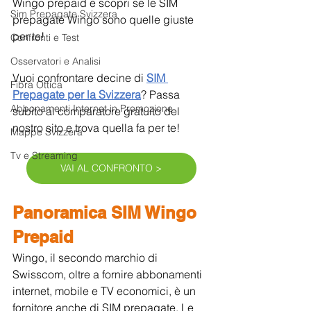
Wingo prepaid e scopri se le SIM 
Sim Prepagate Svizzera
prepagate Wingo sono quelle giuste 
per te!
Confronti e Test
Osservatori e Analisi
Vuoi confrontare decine di 
SIM 
Fibra Ottica
Prepagate per la Svizzera
? Passa 
Abbonamenti Internet in Promozione
subito al comparatore gratuito del 
nostro sito e trova quella fa per te!
Mappe Svizzera
Tv e Streaming
VAI AL CONFRONTO >
Panoramica SIM Wingo 
Prepaid
Wingo, il secondo marchio di 
Swisscom, oltre a fornire abbonamenti 
internet, mobile e TV economici, è un 
fornitore anche di SIM prepagate. Le 