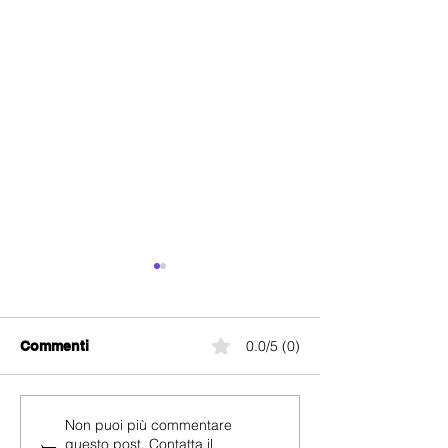
0.0/5 (0)
Commenti
myWingo: Come fare il
Cockpit Wingo:
Non puoi più commentare
questo post. Contatta il
login Wingo e come
accede e quand