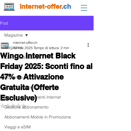
internet-offer
.ch
Post
Magazine
internet-offer.ch
Magazine
19 nov 2025
Tempo di lettura: 2 min
Wingo Internet Black
Comunicati Stampa
Friday 2025: Sconti fino al
Notizie
47% e Attivazione
Domande e Consigli
Gratuita (Offerte
Schede Abbonamenti Mobile
Esclusive)
Schede Abbonamenti Internet
Valutazione NaN stelle su 5.
Gestione abbonamento
Abbonamenti Mobile in Promozione
Viaggi e eSIM