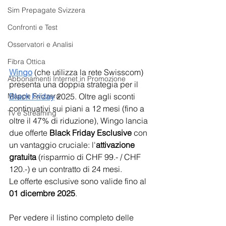
Sim Prepagate Svizzera
Confronti e Test
Osservatori e Analisi
Fibra Ottica
Wingo
 (che utilizza la rete Swisscom) 
Abbonamenti Internet in Promozione
presenta una doppia strategia per il 
Black Friday
2025. Oltre agli sconti 
Mappe Svizzera
continuativi sui piani a 12 mesi (fino a 
Tv e Streaming
oltre il 47% di riduzione), Wingo lancia 
due offerte 
Black Friday Esclusive
 con 
un vantaggio cruciale: l'
attivazione 
gratuita
 (risparmio di CHF 99.- / CHF 
120.-) e un contratto di 24 mesi.
Le offerte esclusive sono valide fino al 
01 dicembre 2025
.
Per vedere il listino completo delle 