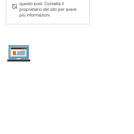
questo post. Contatta il
proprietario del sito per avere
più informazioni.
Swisscom Black Friday 2025:
Internet + TV con Fino al 37% di
Sconto, 10 Gbps e Attivazione
Gratuita
internet-offer.ch
Confronta abbonamenti mobile e internet
in Svizzera — indipendente, aggiornato
ogni settimana, senza pubblicità.
Mobile
Abbonamenti Mobile
Offerte Illimitate