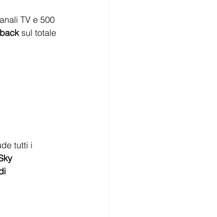
anali TV e 500 
hback
 sul totale 
e tutti i 
Sky 
i 