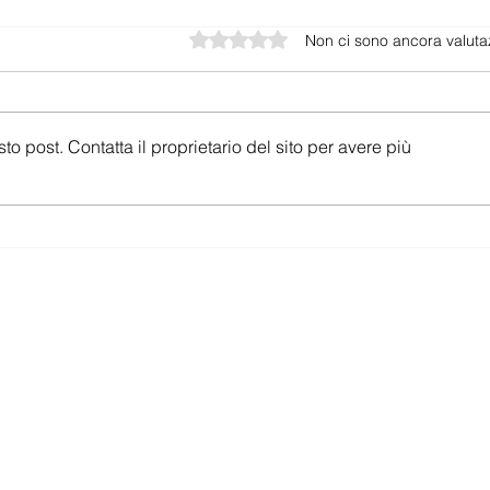
Valutazione 0 stelle su 5.
Non ci sono ancora valuta
post. Contatta il proprietario del sito per avere più
Sunrise Black Friday 2025:
Swis
Internet e TV con Sconti
2025
fino al 53% e Attivazione
Fino
Gratuita
Gbps
offer.ch
bbonamenti mobile e internet in Svizzera —
 aggiornato ogni settimana, senza pubblicità.