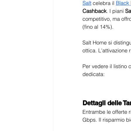
Salt
celebra il
Black 
Cashback
. I piani 
Sa
competitivo, ma offr
(fino al 14%).
Salt Home si distingu
ottica. L'attivazion
Per vedere il listino 
dedicata:
Dettagli delle T
Entrambe le offerte 
Gbps. Il risparmio b