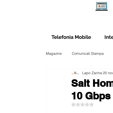
Telefonia Mobile
Int
Magazine
Comunicati Stampa
Lapo Zarina
20 no
Schede Abbonamenti Internet
Salt Hom
10 Gbps 
Sim Prepagate Svizzera
Confr
Valutazione NaN ste