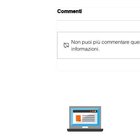
Commenti
Non puoi più commentare questo 
informazioni.
yallo Home Black Friday
2025: Sconti Fino al 62%,
Fibra 10 Gbps e Attivazione
Gratuita
internet-
Confronta a
indipendente,