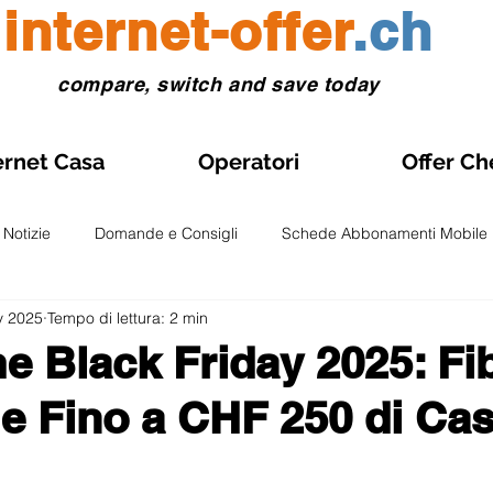
internet-offer
.ch
compare, switch and save today
ernet Casa
Operatori
Offer Ch
Notizie
Domande e Consigli
Schede Abbonamenti Mobile
v 2025
Tempo di lettura: 2 min
Gestione abbonamento
Abbonamenti Mobile in Promozione
e Black Friday 2025: Fi
e Fino a CHF 250 di Ca
onti e Test
Osservatori e Analisi
Fibra Ottica
Abboname
lle su 5.