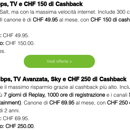
ps, TV e CHF 150 di Cashback
 Salt, ma con la massima velocità internet. Include 300 c
Il canone è di 
CHF 49.95
 al mese, con 
CHF 150 di cas
:
 CHF 49.95.
o:
 CHF 150.00.
ps.
Vedi offerta >
bps, TV Avanzata, Sky e CHF 250 di Cashback
e il massimo risparmio grazie al cashback più alto. Includ
ù 
7 giorni di Replay, 1000 ore di registrazione
 e i canali 
tainment)
. Canone di 
CHF 69.95
 al mese, con 
CHF 250 d
di 2 anni.
:
 CHF 69.95.
o:
CHF 250.00
.