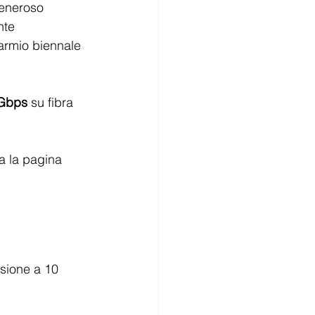
generoso 
nte 
parmio biennale 
Gbps
 su fibra 
ta la pagina 
sione a 10 