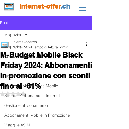
internet-offer
.ch
Post
Magazine
internet-offer.ch
Magazine
13 nov 2024
Tempo di lettura: 2 min
M-Budget Mobile Black
Comunicati Stampa
Friday 2024: Abbonamenti
Notizie
in promozione con sconti
Domande e Consigli
fino al -61%
Schede Abbonamenti Mobile
Valutazione NaN stelle su 5.
Schede Abbonamenti Internet
Gestione abbonamento
Abbonamenti Mobile in Promozione
Viaggi e eSIM