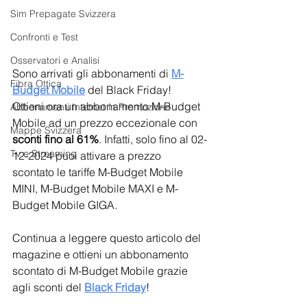
Sim Prepagate Svizzera
Confronti e Test
Osservatori e Analisi
Sono arrivati gli abbonamenti di 
M-
Fibra Ottica
Budget Mobile
 del Black Friday! 
Ottieni ora un abbonamento M-Budget 
Abbonamenti Internet in Promozione
Mobile ad un prezzo eccezionale con 
Mappe Svizzera
sconti fino al 61%
. Infatti, solo fino al 02-
Tv e Streaming
12-2024 puoi attivare a prezzo 
scontato le tariffe M-Budget Mobile 
MINI, M-Budget Mobile MAXI e M-
Budget Mobile GIGA.
Continua a leggere questo articolo del 
magazine e ottieni un abbonamento 
scontato di M-Budget Mobile grazie 
agli sconti del 
Black Friday
!