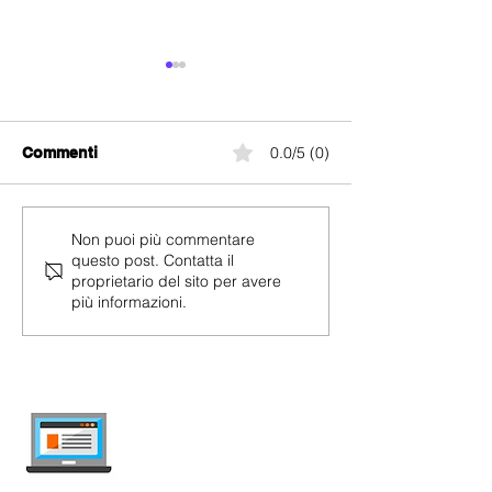
0.0/5 (0)
Commenti
Abbonamenti Sunrise
Salt Black Frid
Non puoi più commentare
questo post. Contatta il
Mobile in promozione -
Abbonamenti Sa
proprietario del sito per avere
Black Friday 2024
Mobile in prom
più informazioni.
fino al -76%