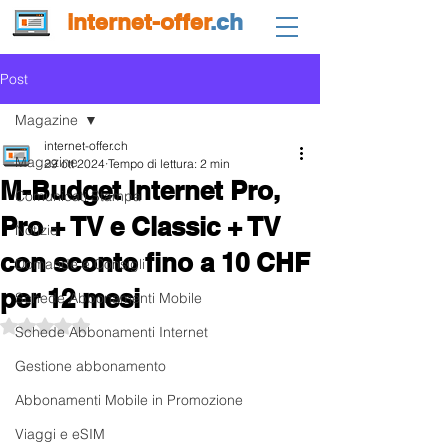
internet-offer
.ch
Post
Magazine
internet-offer.ch
Magazine
29 ott 2024
Tempo di lettura: 2 min
M-Budget Internet Pro,
Comunicati Stampa
Pro + TV e Classic + TV
Notizie
con sconto fino a 10 CHF
Domande e Consigli
per 12 mesi
Schede Abbonamenti Mobile
Valutazione NaN stelle su 5.
Schede Abbonamenti Internet
Gestione abbonamento
Abbonamenti Mobile in Promozione
Viaggi e eSIM