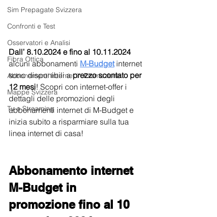
Sim Prepagate Svizzera
Confronti e Test
Osservatori e Analisi
Dall’ 8.10.2024 e fino al 10.11.2024 
Fibra Ottica
alcuni abbonamenti 
M-Budget
internet 
sono disponibili a 
prezzo scontato per 
Abbonamenti Internet in Promozione
12 mesi
! Scopri con internet-offer i 
Mappe Svizzera
dettagli delle promozioni degli 
Tv e Streaming
abbonamenti internet di M-Budget e 
inizia subito a risparmiare sulla tua 
linea internet di casa!
Abbonamento internet 
M-Budget in 
promozione fino al 10 