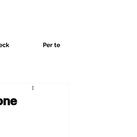
eck
Per te
Viaggi e eSIM
one
nti Internet in Promozione