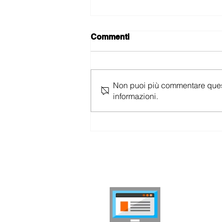
Commenti
Non puoi più commentare questo 
informazioni.
Copertura Swisscom:
verifica la copertura mobile
della rete Swisscom
internet-
Confronta a