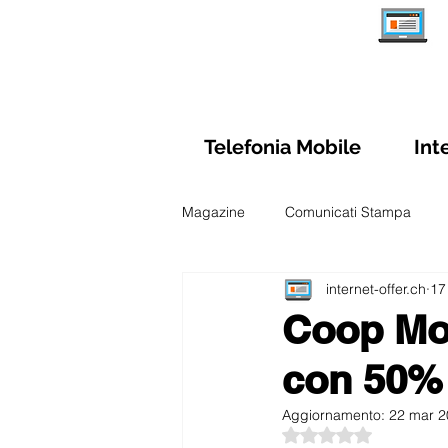
Telefonia Mobile
Int
Magazine
Comunicati Stampa
internet-offer.ch
17
Schede Abbonamenti Internet
Coop Mob
con 50% 
Sim Prepagate Svizzera
Confr
Aggiornamento:
22 mar 2
Valutazione NaN ste