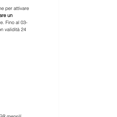
e per attivare 
vare un 
e. Fino al 03-
n validità 24 
GB mensili 