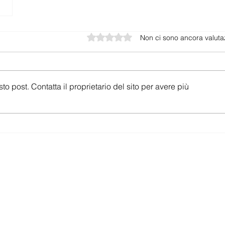
Valutazione 0 stelle su 5.
Non ci sono ancora valuta
post. Contatta il proprietario del sito per avere più
offer.ch
bbonamenti mobile e internet in Svizzera —