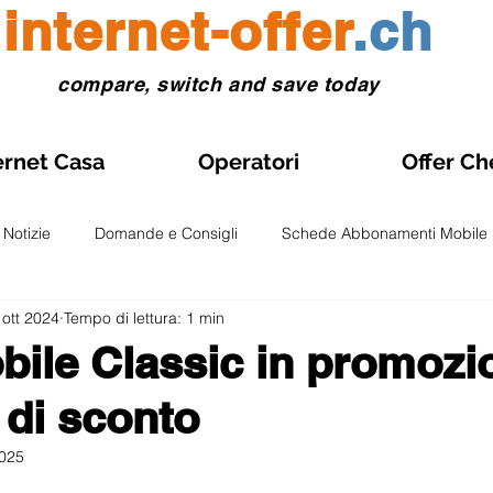
internet-offer
.ch
compare, switch and save today
ernet Casa
Operatori
Offer Ch
Notizie
Domande e Consigli
Schede Abbonamenti Mobile
 ott 2024
Tempo di lettura: 1 min
Gestione abbonamento
Abbonamenti Mobile in Promozione
ile Classic in promozi
di sconto
onti e Test
Osservatori e Analisi
Fibra Ottica
Abboname
025
lle su 5.