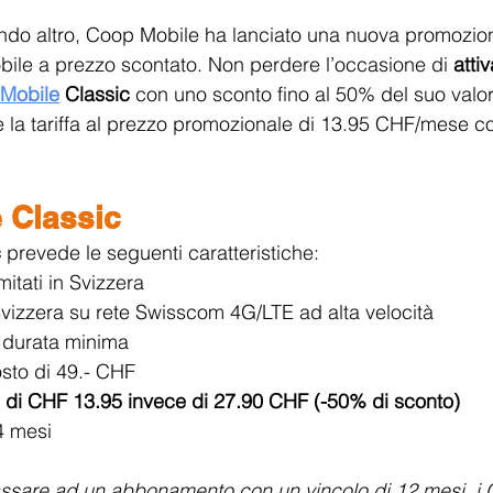
ndo altro, Coop Mobile ha lanciato una nuova promozion
le a prezzo scontato. Non perdere l’occasione di 
atti
Mobile
Classic
con uno sconto fino al 50% del suo valor
e la tariffa al prezzo promozionale di 13.95 CHF/mese co
 Classic
 
prevede le seguenti caratteristiche:
mitati in Svizzera
Svizzera su rete Swisscom 4G/LTE ad alta velocità
 durata minima
osto di 49.- CHF
di CHF 13.95 invece di 27.90 CHF (-50% di sconto)
4 mesi 
assare ad un abbonamento con un vincolo di 12 mesi, i 