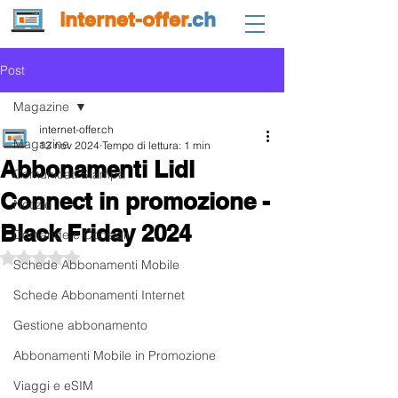
internet-offer
.ch
Post
Magazine
internet-offer.ch
Magazine
13 nov 2024
Tempo di lettura: 1 min
Abbonamenti Lidl
Comunicati Stampa
Connect in promozione -
Notizie
Black Friday 2024
Domande e Consigli
Valutazione NaN stelle su 5.
Schede Abbonamenti Mobile
Schede Abbonamenti Internet
Gestione abbonamento
Abbonamenti Mobile in Promozione
Viaggi e eSIM