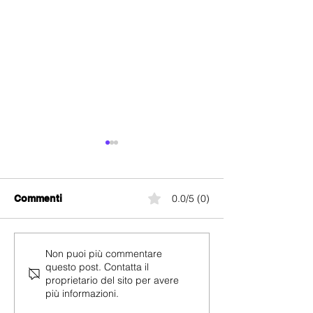
0.0/5 (0)
Commenti
Coop Mobile Black
M-Budget Mobil
Non puoi più commentare
questo post. Contatta il
Friday 2024:
Friday 2024:
proprietario del sito per avere
Abbonamenti in
Abbonamenti i
più informazioni.
promozione da CHF 9.95
promozione con
con chiamate illimitate
fino al -61%