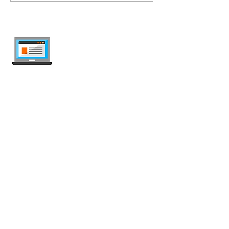
internet-offer.ch
Confronta abbonamenti mobile e internet
in Svizzera — indipendente, aggiornato
ogni settimana, senza pubblicità.
Mobile
Abbonamenti Mobile
Offerte Illimitate
SIM Prepagata
SIM Dati