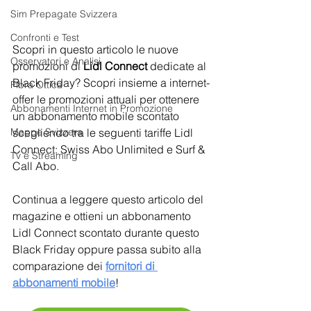
Sim Prepagate Svizzera
Confronti e Test
Scopri in questo articolo le nuove 
Osservatori e Analisi
promozioni di 
Lidl Connect
 dedicate al 
Black Friday? Scopri insieme a internet-
Fibra Ottica
offer le promozioni attuali per ottenere 
Abbonamenti Internet in Promozione
un abbonamento mobile scontato 
scegliendo tra le seguenti tariffe Lidl 
Mappe Svizzera
Connect: Swiss Abo Unlimited e Surf & 
Tv e Streaming
Call Abo.
Continua a leggere questo articolo del 
magazine e ottieni un abbonamento 
Lidl Connect scontato durante questo 
Black Friday oppure passa subito alla 
comparazione dei 
fornitori di 
abbonamenti mobile
!