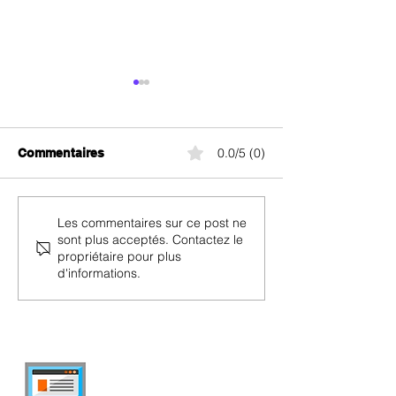
0.0/5 (0)
Commentaires
Fibre optique à St.
Fibre optique à
Les commentaires sur ce post ne
sont plus acceptés. Contactez le
Gallen (SGSW) :
Winterthur :
propriétaire pour plus
abonnements,
abonnements,
d'informations.
caractéristiques et prix
caractéristiques