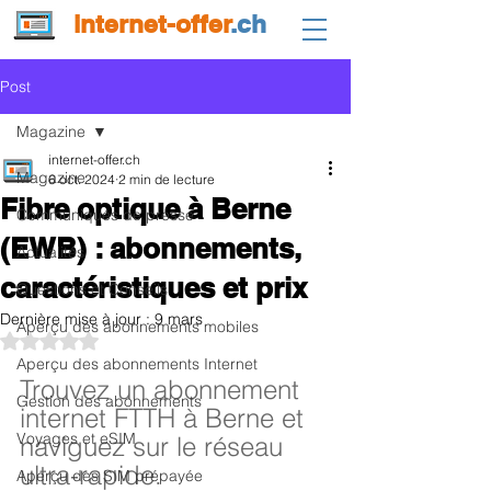
internet-offer
.ch
Post
Magazine
internet-offer.ch
Magazine
6 oct. 2024
2 min de lecture
Fibre optique à Berne
Communiqués de presse
(EWB) : abonnements,
Actualités
caractéristiques et prix
Questions et Conseils
Dernière mise à jour :
9 mars
Aperçu des abonnements mobiles
Noté NaN étoiles sur 5.
Aperçu des abonnements Internet
Trouvez un abonnement 
Gestion des abonnements
internet FTTH à Berne et 
Voyages et eSIM
naviguez sur le réseau 
ultra-rapide.
Aperçu des SIM prépayée