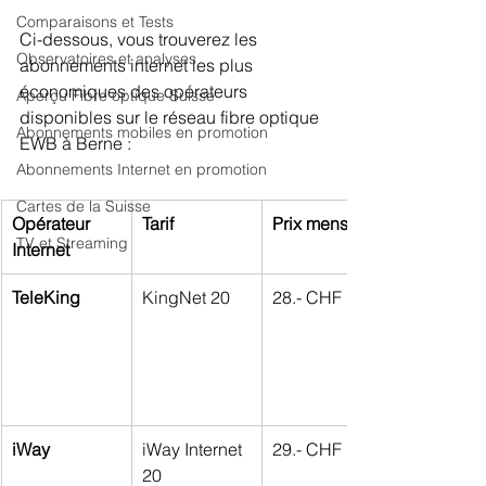
Comparaisons et Tests
Ci-dessous, vous trouverez les 
Observatoires et analyses
abonnements internet les plus 
économiques des opérateurs 
Aperçu Fibre optique Suisse
disponibles sur le réseau fibre optique 
Abonnements mobiles en promotion
EWB à Berne :
Abonnements Internet en promotion
Cartes de la Suisse
Opérateur 
Tarif
Prix mensuel
TV et Streaming
Internet
TeleKing
KingNet 20
28.- CHF
iWay
iWay Internet 
29.- CHF
20 