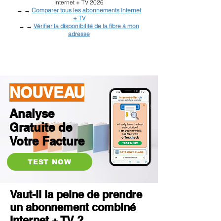
Internet + TV 2026
→ →
Comparer tous les abonnements Internet
+ TV
→ →
Vérifier la disponibilité de la fibre à mon
adresse
NOUVEAU
Analyse
Gratuite de
Votre Facture
TEST NOW
Vaut-il la peine de prendre
un abonnement combiné
Internet + TV ?