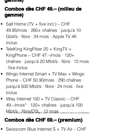
gamme)
Combos dès CHF 49.– (milieu de
gamme)
Salt Home (TV + fixe incl.) – CHF
49.95/mois · 260+ chaînes · jusqu'à 10
Gbit/s · fibre · 24 mois · Apple TV 4K
inclus
TeleKing KingFiber 20 + KingTV +
KingPhone – CHF 47.–/mois · 120+
chaînes · jusqu'à 20 Mbit/s · fibre · 12 mois
· fixe inclus
Wingo Internet Smart + TV Max + Wingo
Phone – CHF 50.90/mois · 290 chaînes ·
jusqu'à 500 Mbit/s · fibre · 24 mois · fixe
inclus
iWay Internet 100 + TV Classic – CHF
49.–/mois* · 120+ chaînes · jusqu'à 100
Mbit/s · fibre/DSL · 12 mois
Tarifs indicatifs. Comparatif complet avec vérification d'adresse dans le comparateur.
Combos dès CHF 59.– (premium)
Swisscom Blue Internet S + TV Air – CHF