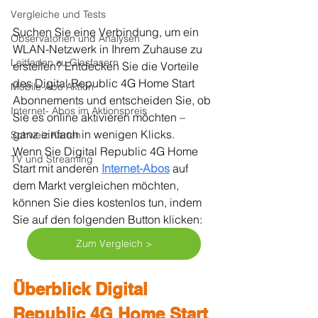
Vergleiche und Tests
Suchen Sie eine Verbindung, um ein 
Observatorien und Analysen
WLAN-Netzwerk in Ihrem Zuhause zu 
Leitfaden zu Glasfasern
erstellen? Entdecken Sie die Vorteile 
des Digital Republic 4G Home Start 
Mobile-Abo Aktion
Abonnements und entscheiden Sie, ob 
Internet- Abos im Aktionspreis
Sie es online aktivieren möchten – 
ganz einfach in wenigen Klicks.
Schweiz Karten
Wenn Sie Digital Republic 4G Home 
TV und Streaming
Start mit anderen 
Internet-Abos
 auf 
dem Markt vergleichen möchten, 
können Sie dies kostenlos tun, indem 
Sie auf den folgenden Button klicken:
Zum Vergleich >
Überblick Digital 
Republic 4G Home Start