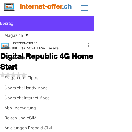
internet-offer
.ch
Beitrag
Magazine
internet-offer.ch
Magazine
18. Dez. 2024
1 Min. Lesezeit
Digital Republic 4G Home
Pressemitteilungen
Start
News
Mit NaN von 5 Sternen bewertet.
Fragen und Tipps
Übersicht Handy-Abos
Übersicht Internet-Abos
Abo- Verwaltung
Reisen und eSIM
Anleitungen Prepaid-SIM