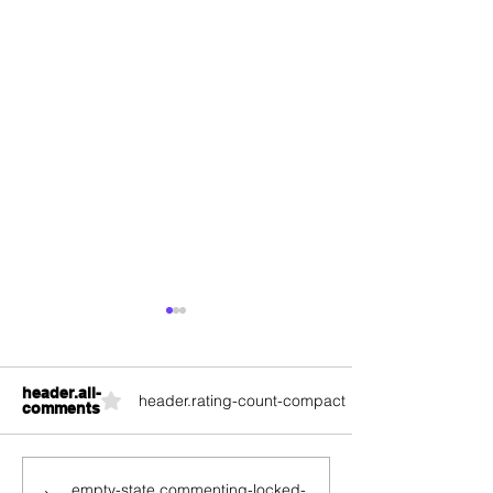
header.all-
header.rating-count-compact
comments
Digital Republic eSIM:
Digital Republi
empty-state.commenting-locked-