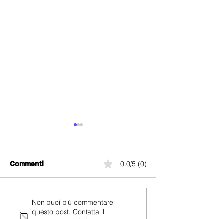
0.0/5 (0)
Commenti
Coop Mobile Ba
Coop Mobile Europe
Non puoi più commentare
questo post. Contatta il