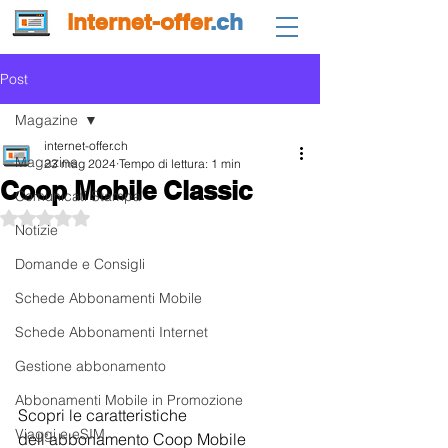
internet-offer
.ch
Post
Magazine
internet-offer.ch
Magazine
23 mag 2024
Tempo di lettura: 1 min
Coop Mobile Classic
Comunicati Stampa
Valutazione NaN stelle su 5.
Notizie
Domande e Consigli
Schede Abbonamenti Mobile
Schede Abbonamenti Internet
Gestione abbonamento
Abbonamenti Mobile in Promozione
Scopri le caratteristiche 
Viaggi e eSIM
dell’abbonamento Coop Mobile 