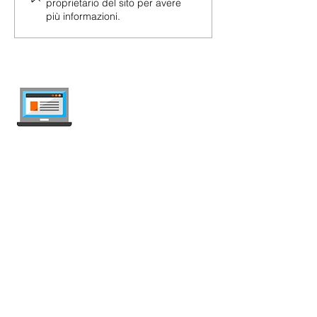
proprietario del sito per avere
più informazioni.
internet-offer.ch
Confronta abbonamenti mobile e internet
in Svizzera — indipendente, aggiornato
ogni settimana, senza pubblicità.
Mobile
Abbonamenti Mobile
Offerte Illimitate