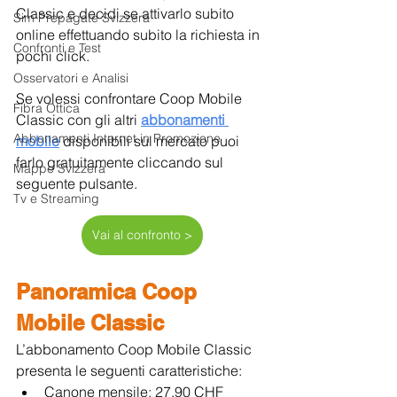
Classic e decidi se attivarlo subito 
Sim Prepagate Svizzera
online effettuando subito la richiesta in 
Confronti e Test
pochi click.
Osservatori e Analisi
Se volessi confrontare Coop Mobile 
Fibra Ottica
Classic con gli altri 
abbonamenti 
Abbonamenti Internet in Promozione
mobile
 disponibili sul mercato puoi 
farlo gratuitamente cliccando sul 
Mappe Svizzera
seguente pulsante.
Tv e Streaming
Vai al confronto >
Panoramica Coop 
Mobile Classic
L’abbonamento Coop Mobile Classic 
presenta le seguenti caratteristiche:
Canone mensile: 27.90 CHF