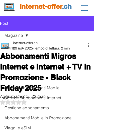
internet-offer
.ch
Post
Magazine
internet-offer.ch
Magazine
20 nov 2025
Tempo di lettura: 2 min
Abbonamenti Migros
Comunicati Stampa
Internet e Internet + TV in
Notizie
Promozione - Black
Domande e Consigli
Friday 2025
Schede Abbonamenti Mobile
Aggiornamento:
22 mar
Schede Abbonamenti Internet
Valutazione NaN stelle su 5.
Gestione abbonamento
Abbonamenti Mobile in Promozione
Viaggi e eSIM