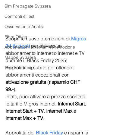
Sim Prepagate Svizzera
Confronti e Test
Osservatori e Analisi
Fibra Ottica
Scopri le nuove promozioni di
Migros 
(M-Budget)
per attivare un 
Abbonamenti Internet in Promozione
abbonamento internet o internet e TV 
Mappe Svizzera
durante il Black Friday 2025! 
Approfittane subito per ottenere 
Tv e Streaming
abbonamenti eccezionali con 
attivazione gratuita
 (
risparmio CHF 
99.-
).
Infatti, puoi attivare a prezzo scontato 
le tariffe Migros Internet: 
Internet Start
, 
Internet Start + TV
, 
Internet Max
 e 
Internet Max + TV
.
Approfitta del 
Black Friday
 e risparmia 