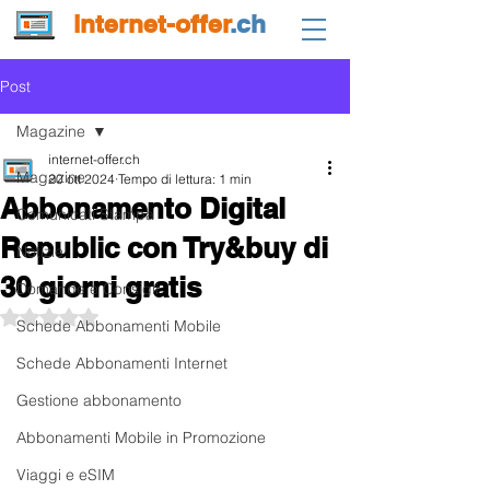
internet-offer
.ch
Post
Magazine
internet-offer.ch
Magazine
20 ott 2024
Tempo di lettura: 1 min
Abbonamento Digital
Comunicati Stampa
Republic con Try&buy di
Notizie
30 giorni gratis
Domande e Consigli
Valutazione NaN stelle su 5.
Schede Abbonamenti Mobile
Schede Abbonamenti Internet
Gestione abbonamento
Abbonamenti Mobile in Promozione
Viaggi e eSIM