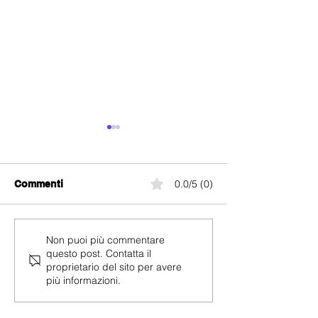
0.0/5 (0)
Commenti
Abbonamenti Quickline
Digital Republi
Non puoi più commentare
questo post. Contatta il
Mobile in promozione al
Come attivarla e
proprietario del sito per avere
-50%
più informazioni.