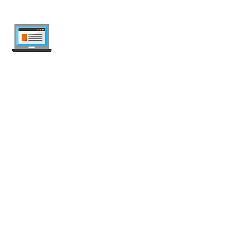
internet-offer.ch
Confronta abbonamenti mobile e internet
in Svizzera — indipendente, aggiornato
ogni settimana, senza pubblicità.
Mobile
Abbonamenti Mobile
Offerte Illimitate
SIM Prepagata
SIM Dati