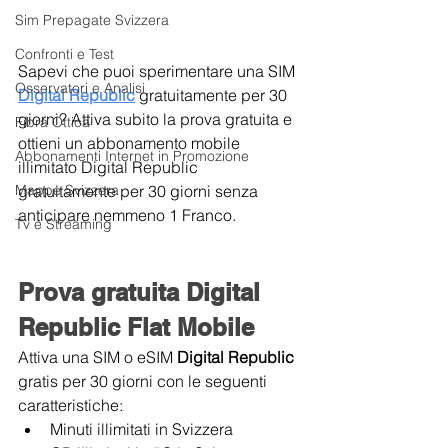
Sim Prepagate Svizzera
Confronti e Test
Sapevi che puoi sperimentare una SIM 
Osservatori e Analisi
Digital Republic
 gratuitamente per 30 
giorni? Attiva subito la prova gratuita e 
Fibra Ottica
ottieni un abbonamento mobile 
Abbonamenti Internet in Promozione
illimitato Digital Republic 
gratuitamente per 30 giorni senza 
Mappe Svizzera
anticipare nemmeno 1 Franco.
Tv e Streaming
Prova gratuita Digital 
Republic Flat Mobile
Attiva una SIM o eSIM 
Digital Republic 
gratis per 30 giorni con le seguenti 
caratteristiche:
Minuti illimitati in Svizzera