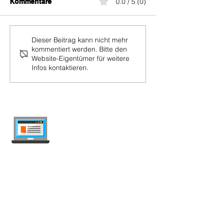
0.0 / 5 (0)
Kommentare
Sunrise Up Mob
Sunrise Up Mobile M
Dieser Beitrag kann nicht mehr
kommentiert werden. Bitte den
Website-Eigentümer für weitere
Infos kontaktieren.
internet-offer.ch
Handy- und Internet-Abos in der Schweiz
vergleichen — unabhängig, wöchentlich
aktualisiert, werbefrei.
Mobile