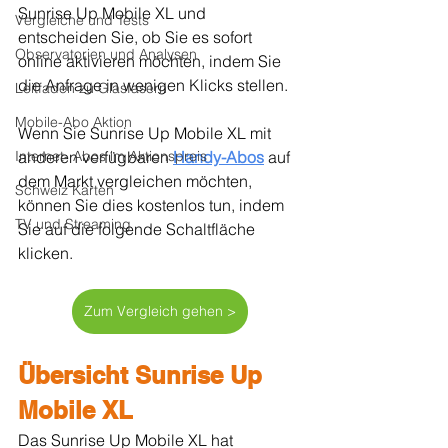
Sunrise Up Mobile XL und 
Vergleiche und Tests
entscheiden Sie, ob Sie es sofort 
Observatorien und Analysen
online aktivieren möchten, indem Sie 
die Anfrage in wenigen Klicks stellen.
Leitfaden zu Glasfasern
Mobile-Abo Aktion
Wenn Sie Sunrise Up Mobile XL mit 
anderen verfügbaren 
Handy-Abos
 auf 
Internet- Abos im Aktionspreis
dem Markt vergleichen möchten, 
Schweiz Karten
können Sie dies kostenlos tun, indem 
TV und Streaming
Sie auf die folgende Schaltfläche 
klicken.
Zum Vergleich gehen >
Übersicht Sunrise Up 
Mobile XL
Das Sunrise Up Mobile XL hat 