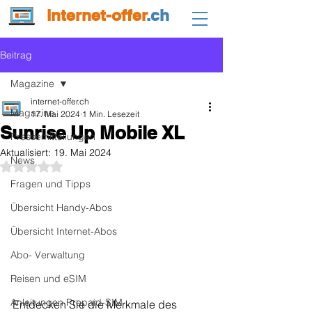
internet-offer
.ch
Beitrag
Magazine
internet-offer.ch
Magazine
17. Mai 2024
1 Min. Lesezeit
Sunrise Up Mobile XL
Pressemitteilungen
Aktualisiert:
19. Mai 2024
News
Mit NaN von 5 Sternen bewertet.
Fragen und Tipps
Übersicht Handy-Abos
Übersicht Internet-Abos
Abo- Verwaltung
Reisen und eSIM
Anleitungen Prepaid-SIM
Entdecken Sie die Merkmale des 