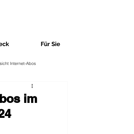
eck
Für Sie
sicht Internet-Abos
Observatorien und Analysen
Abos im
24
n
TV und Streaming