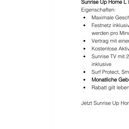
Sunrise Up Home L 
Eigenschaften:
Maximale Geschw
Festnetz inklus
werden pro Min
Vertrag mit ein
Kostenlose Aktiv
Sunrise TV mit 
inklusive
Surf Protect, S
Monatliche Gebü
Rabatt gilt lebe
Jetzt Sunrise Up Hom