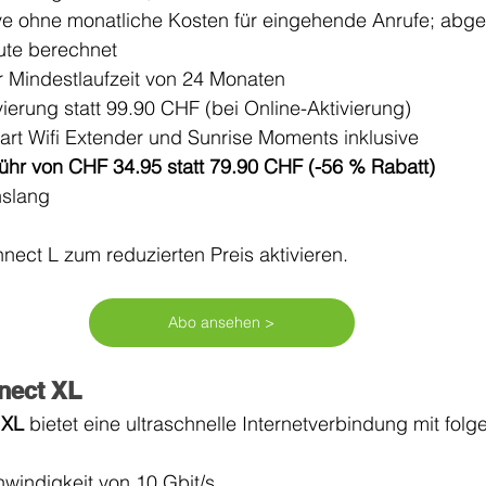
ive ohne monatliche Kosten für eingehende Anrufe; abg
ute berechnet
er Mindestlaufzeit von 24 Monaten
ierung statt 99.90 CHF (bei Online-Aktivierung)
mart Wifi Extender und Sunrise Moments inklusive
hr von CHF 34.95 statt 79.90 CHF (-56 % Rabatt)
nslang
nect L zum reduzierten Preis aktivieren. 
Abo ansehen >
nect XL
 XL 
bietet eine ultraschnelle Internetverbindung mit fol
indigkeit von 10 Gbit/s