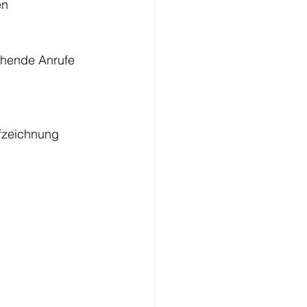
en 
ehende Anrufe 
fzeichnung 