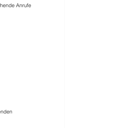
ehende Anrufe 
genden 