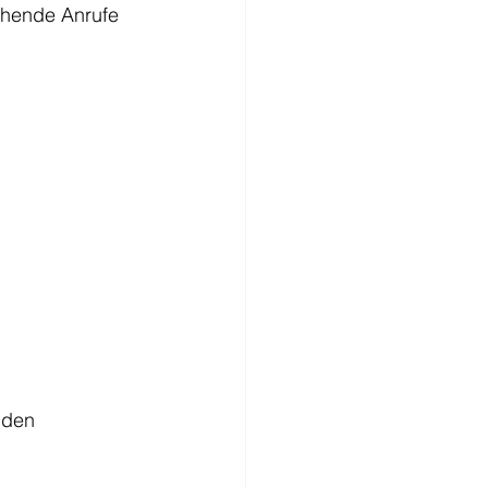
ehende Anrufe 
nden 