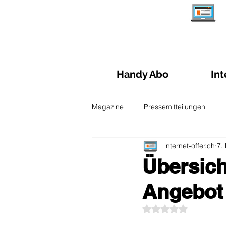
Handy Abo
Int
Magazine
Pressemitteilungen
internet-offer.ch
7.
Abo- Verwaltung
Reisen und
Übersich
Angebot 
Leitfaden zu Glasfasern
Mobi
Mit NaN von 5 Ster