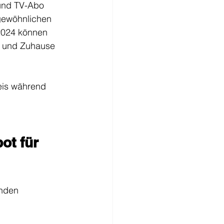
 und TV-Abo 
rgewöhnlichen 
2024 können 
n und Zuhause 
eis während 
ot für 
enden 