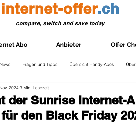
internet-offer
.ch
compare, switch and save today
ernet Abo
Anbieter
Offer Ch
News
Fragen und Tipps
Übersicht Handy-Abos
Über
 Nov. 2024
3 Min. Lesezeit
 eSIM
Anleitungen Prepaid-SIM
Vergleiche und Tests
t der Sunrise Internet-
für den Black Friday 20
le-Abo Aktion
Internet- Abos im Aktionspreis
Schweiz Karte
nen bewertet.