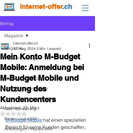
internet-offer
.ch
Beitrag
Magazine
internet-offer.ch
Magazine
12. Aug. 2024
3 Min. Lesezeit
Mein Konto M-Budget
Pressemitteilungen
Mobile: Anmeldung bei
News
M-Budget Mobile und
Fragen und Tipps
Nutzung des
Übersicht Handy-Abos
Kundencenters
Übersicht Internet-Abos
Aktualisiert:
22. März
Abo- Verwaltung
Mit NaN von 5 Sternen bewertet.
Reisen und eSIM
M-Budget Mobile
 hat einen speziellen 
Bereich für seine Kunden geschaffen, 
Anleitungen Prepaid-SIM