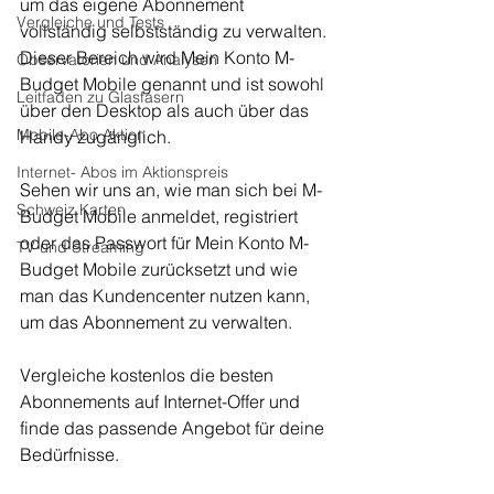
um das eigene Abonnement 
Vergleiche und Tests
vollständig selbstständig zu verwalten. 
Dieser Bereich wird Mein Konto M-
Observatorien und Analysen
Budget Mobile genannt und ist sowohl 
Leitfaden zu Glasfasern
über den Desktop als auch über das 
Mobile-Abo Aktion
Handy zugänglich.
Internet- Abos im Aktionspreis
Sehen wir uns an, wie man sich bei M-
Schweiz Karten
Budget Mobile anmeldet, registriert 
oder das Passwort für Mein Konto M-
TV und Streaming
Budget Mobile zurücksetzt und wie 
man das Kundencenter nutzen kann, 
um das Abonnement zu verwalten.
Vergleiche kostenlos die besten 
Abonnements auf Internet-Offer und 
finde das passende Angebot für deine 
Bedürfnisse.