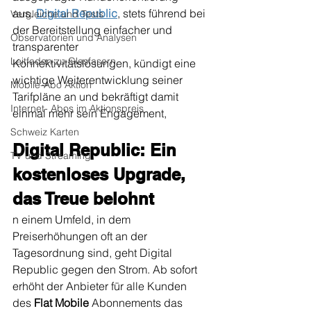
aus. 
Digital Republic
, stets führend bei 
Vergleiche und Tests
der Bereitstellung einfacher und 
Observatorien und Analysen
transparenter 
Leitfaden zu Glasfasern
Konnektivitätslösungen, kündigt eine 
wichtige Weiterentwicklung seiner 
Mobile-Abo Aktion
Tarifpläne an und bekräftigt damit 
Internet- Abos im Aktionspreis
einmal mehr sein Engagement,
Schweiz Karten
Digital Republic: Ein 
TV und Streaming
kostenloses Upgrade, 
das Treue belohnt
n einem Umfeld, in dem 
Preiserhöhungen oft an der 
Tagesordnung sind, geht Digital 
Republic gegen den Strom. Ab sofort 
erhöht der Anbieter für alle Kunden 
des 
Flat Mobile
 Abonnements das 