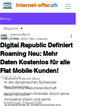
internet-offer
.ch
Beitrag
Magazine
internet-offer.ch
Magazine
7. Sept. 2025
2 Min. Lesezeit
Digital Republic Definiert
Pressemitteilungen
Roaming Neu: Mehr
News
Daten Kostenlos für alle
Fragen und Tipps
Flat Mobile Kunden!
Übersicht Handy-Abos
Mit NaN von 5 Sternen bewertet.
Übersicht Internet-Abos
In der dynamischen Schweizer 
Abo- Verwaltung
Telekommunikationslandschaft 
zeichnet sich ein Anbieter durch seine 
Reisen und eSIM
innovative Vision und seine 
Anleitungen Prepaid-SIM
ausgeprägte Kundenorientierung 