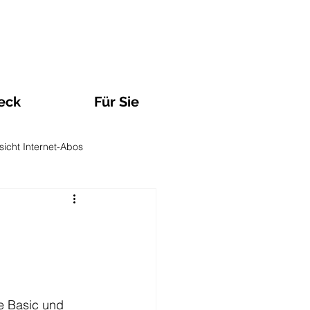
eck
Für Sie
sicht Internet-Abos
Observatorien und Analysen
n
TV und Streaming
e Basic und 