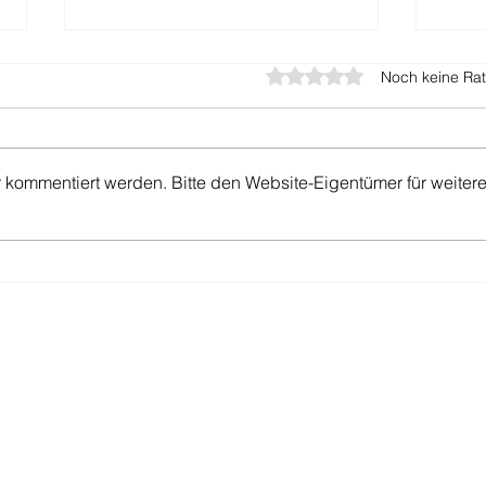
Mit 0 von 5 Sternen bewer
Noch keine Rat
r kommentiert werden. Bitte den Website-Eigentümer für weiter
Coop Mobile Plus
Coop
offer.ch
Internet-Abos in der Schweiz vergleichen —