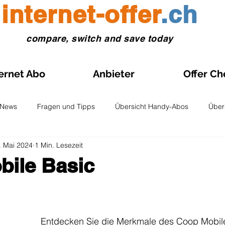
internet-offer
.ch
compare, switch and save today
ernet Abo
Anbieter
Offer Ch
News
Fragen und Tipps
Übersicht Handy-Abos
Über
. Mai 2024
1 Min. Lesezeit
 eSIM
Anleitungen Prepaid-SIM
Vergleiche und Tests
bile Basic
nen bewertet.
le-Abo Aktion
Internet- Abos im Aktionspreis
Schweiz Karte
Entdecken Sie die Merkmale des Coop Mobil