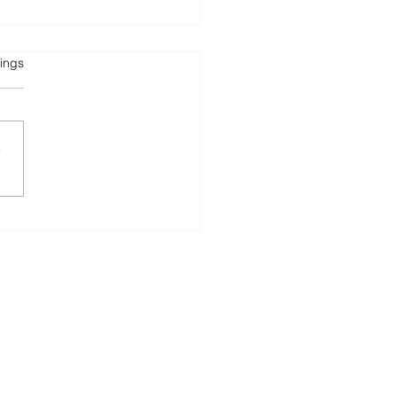
tet.
ings
e
 Mobile Europe