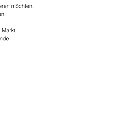
ieren möchten, 
en.
 Markt 
ende 