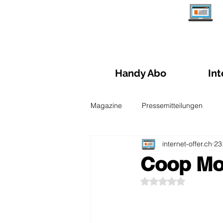
Handy Abo
Int
Magazine
Pressemitteilungen
internet-offer.ch
23
Abo- Verwaltung
Reisen und
Coop Mo
Mit NaN von 5 Ster
Leitfaden zu Glasfasern
Mobi