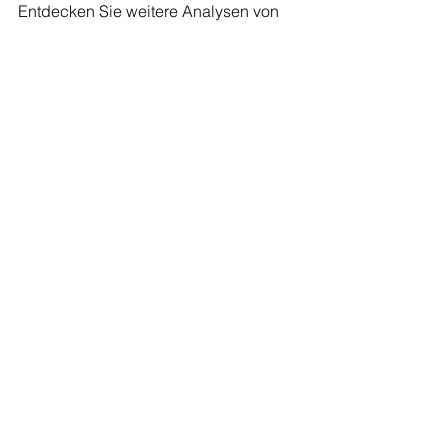
Entdecken Sie weitere Analysen von 
internet-offer
Black Friday Aktionen
Observatorien und Analysen
Alle ansehen
Aktuelle Beiträge