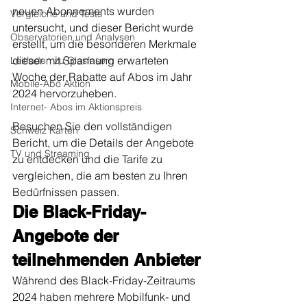
neuen Abonnements wurden 
Vergleiche und Tests
untersucht, und dieser Bericht wurde 
Observatorien und Analysen
erstellt, um die besonderen Merkmale 
dieser mit Spannung erwarteten 
Leitfaden zu Glasfasern
Woche der Rabatte auf Abos im Jahr 
Mobile-Abo Aktion
2024 hervorzuheben.
Internet- Abos im Aktionspreis
Besuchen Sie den vollständigen 
Schweiz Karten
Bericht, um die Details der Angebote 
TV und Streaming
zu entdecken und die Tarife zu 
vergleichen, die am besten zu Ihren 
Bedürfnissen passen.
Die Black-Friday-
Angebote der 
teilnehmenden Anbieter
Während des Black-Friday-Zeitraums 
2024 haben mehrere Mobilfunk- und 