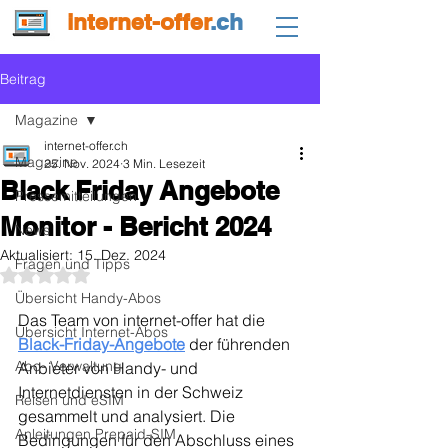
internet-offer
.ch
Beitrag
Magazine
internet-offer.ch
Magazine
25. Nov. 2024
3 Min. Lesezeit
Black Friday Angebote
Pressemitteilungen
Monitor - Bericht 2024
News
Aktualisiert:
15. Dez. 2024
Fragen und Tipps
Mit NaN von 5 Sternen bewertet.
Übersicht Handy-Abos
Das Team von internet-offer hat die 
Übersicht Internet-Abos
Black-Friday-Angebote
 der führenden 
Abo- Verwaltung
Anbieter von Handy- und 
Internetdiensten in der Schweiz 
Reisen und eSIM
gesammelt und analysiert. Die 
Anleitungen Prepaid-SIM
Bedingungen für den Abschluss eines 