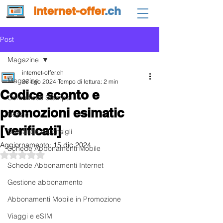
internet-offer
.ch
Post
Magazine
internet-offer.ch
Magazine
26 ago 2024
Tempo di lettura: 2 min
Codice sconto e
Comunicati Stampa
promozioni esimatic
Notizie
[verificati]
Domande e Consigli
Aggiornamento:
15 dic 2024
Schede Abbonamenti Mobile
Valutazione NaN stelle su 5.
Schede Abbonamenti Internet
Gestione abbonamento
Abbonamenti Mobile in Promozione
Viaggi e eSIM