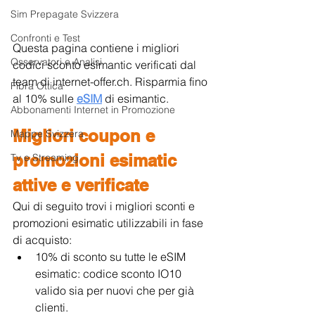
Sim Prepagate Svizzera
Confronti e Test
Questa pagina contiene i migliori 
Osservatori e Analisi
codici sconto esimantic verificati dal 
team di internet-offer.ch. Risparmia fino 
Fibra Ottica
al 10% sulle 
eSIM
di esimantic.
Abbonamenti Internet in Promozione
Migliori coupon e 
Mappe Svizzera
promozioni esimatic 
Tv e Streaming
attive e verificate
Qui di seguito trovi i migliori sconti e 
promozioni esimatic utilizzabili in fase 
di acquisto:
10% di sconto su tutte le eSIM 
esimatic: codice sconto IO10 
valido sia per nuovi che per già 
clienti.