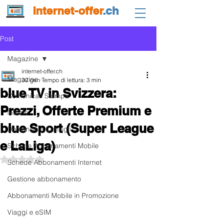
internet-offer
.ch
Post
Magazine
internet-offer.ch
Magazine
30 gen
Tempo di lettura: 3 min
blue TV in Svizzera:
Comunicati Stampa
Prezzi, Offerte Premium e
Notizie
blue Sport (Super League
Domande e Consigli
e LaLiga)
Schede Abbonamenti Mobile
Valutazione NaN stelle su 5.
Schede Abbonamenti Internet
Gestione abbonamento
Abbonamenti Mobile in Promozione
Viaggi e eSIM