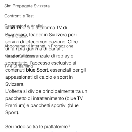
Sim Prepagate Svizzera
Confronti e Test
Osservatori e Analisi
blue TV
 è la piattaforma TV di 
Swisscom, leader in Svizzera per i 
Fibra Ottica
servizi di telecomunicazione. Offre 
Abbonamenti Internet in Promozione
un'ampia gamma di canali, 
funzionalità avanzate di replay e, 
Mappe Svizzera
soprattutto, l'accesso esclusivo ai 
Tv e Streaming
contenuti 
blue Sport
, essenziali per gli 
appassionati di calcio e sport in 
Svizzera.
L'offerta si divide principalmente tra un 
pacchetto di intrattenimento (blue TV 
Premium) e pacchetti sportivi (blue 
Sport).
Sei indeciso tra le piattaforme? 