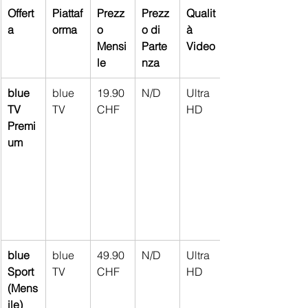
Offert
Piattaf
Prezz
Prezz
Qualit
a
orma
o 
o di 
à 
Mensi
Parte
Video
le
nza
blue 
blue 
19.90 
N/D
Ultra 
TV 
TV
CHF
HD
Premi
um
blue 
blue 
49.90 
N/D
Ultra 
Sport 
TV
CHF
HD
(Mens
ile)